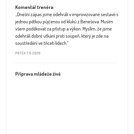
Komentář trenéra:
„Dnešní zápas jsme odehráli v improvizované sestavě s
jednou pětkou půjčenou od kluků z Benešova. Musím
všem poděkovat za přístup a výkon. Myslím, že jsme
odehráli dobré utkání proti soupeři, který je zde na
soustředění ve třiceti lidech.“
PÁTEK 7.8.2026
Příprava mládeže živě