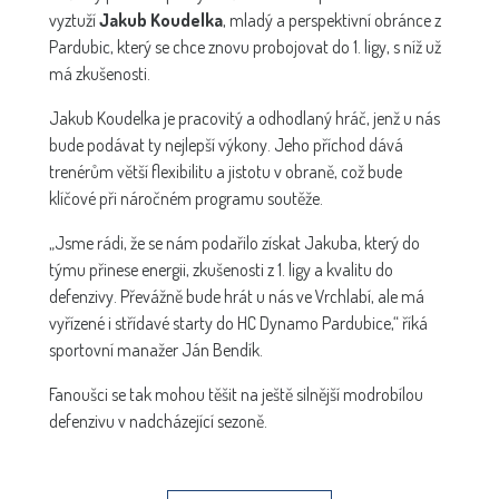
vyztuží
Jakub Koudelka
, mladý a perspektivní obránce z
Pardubic, který se chce znovu probojovat do 1. ligy, s níž už
má zkušenosti.
Jakub Koudelka je pracovitý a odhodlaný hráč, jenž u nás
bude podávat ty nejlepší výkony. Jeho příchod dává
trenérům větší flexibilitu a jistotu v obraně, což bude
klíčové při náročném programu soutěže.
„Jsme rádi, že se nám podařilo získat Jakuba, který do
týmu přinese energii, zkušenosti z 1. ligy a kvalitu do
defenzivy. Převážně bude hrát u nás ve Vrchlabí, ale má
vyřízené i střídavé starty do HC Dynamo Pardubice,“ říká
sportovní manažer Ján Bendík.
Fanoušci se tak mohou těšit na ještě silnější modrobílou
defenzivu v nadcházející sezoně.