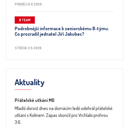
PONDĚLÍ 8.6.2026
B TEAM
Podrobnější informace k seniorskému B-týmu.
Co prozradil jednatel Jiří Jakubec?
STŘEDA 3.6.2026
Aktuality
Přátelské utkání MD
Mladší dorost dnes na domácím ledě odehrál přátelské
utkání s Kolínem. Zápas skončil pro Vrchlabí prohrou
3:6.