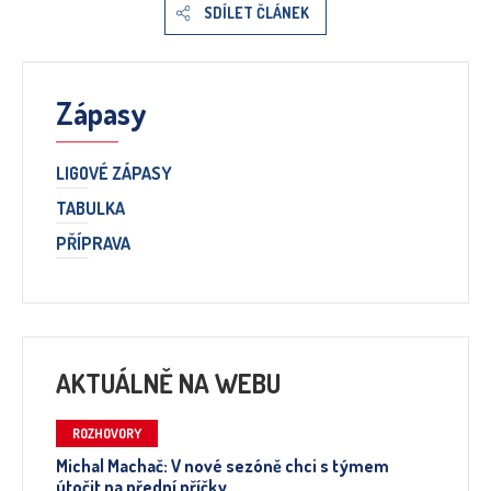
SDÍLET ČLÁNEK
Zápasy
LIGOVÉ ZÁPASY
TABULKA
PŘÍPRAVA
AKTUÁLNĚ NA WEBU
ROZHOVORY
Michal Machač: V nové sezóně chci s týmem
útočit na přední příčky