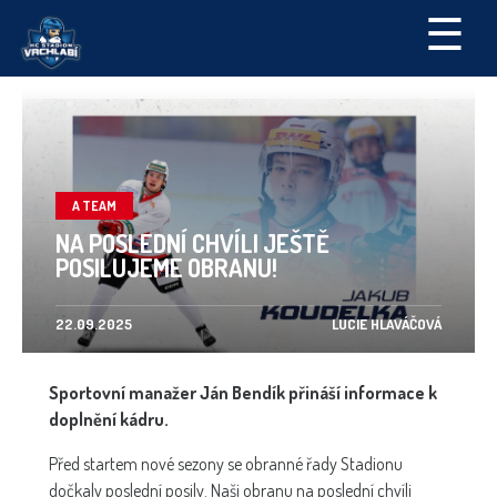
☰
A TEAM
NA POSLEDNÍ CHVÍLI JEŠTĚ
POSILUJEME OBRANU!
22.09.2025
LUCIE HLAVÁČOVÁ
Sportovní manažer Ján Bendík přináší informace k
doplnění kádru.
Před startem nové sezony se obranné řady Stadionu
dočkaly poslední posily. Naši obranu na poslední chvíli