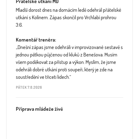
Přátelské utkání MD
Mladší dorost dnes na domácím ledě odehrál přátelské
utkání s Kolínem. Zápas skončil pro Vrchlabí prohrou
3:6.
Komentář trenéra:
„Dnešní zápas jsme odehráli v improvizované sestavě s
jednou pětkou půjčenou od kluků z Benešova. Musím
všem poděkovat za přístup a výkon. Myslím, že jsme
odehráli dobré utkání proti soupeři, který je zde na
soustředění ve třiceti lidech.“
PÁTEK 7.8.2026
Příprava mládeže živě