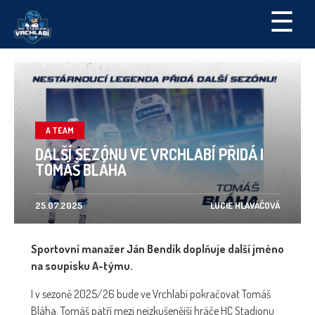
☰
A TEAM
DALŠÍ SEZÓNU VE VRCHLABÍ PŘIDÁ I
TOMÁŠ BLÁHA
25.07.2025
LUCIE HLAVÁČOVÁ
Sportovní manažer Ján Bendík doplňuje další jméno
na soupisku A-týmu.
I v sezoně 2025/26 bude ve Vrchlabí pokračovat Tomáš
Bláha. Tomáš patří mezi nejzkušenější hráče HC Stadionu