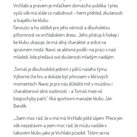
Vrchlabí a právem je miláčkem domácího publika. I přes
vyšší věk má stále co nabídnout – herní přehled, zkušenosti
a loajalitu ke klubu.
Fanoušci si ho oblíbili pro jeho věrnost a dlouholetou
přítomnost ve vrchlabském dresu. Jeho přístup k hokeji i
ke klubu ukazuje, že má silný charakter a srdce na
správném místě. Navíc se aktivně podílí i na práci s naší
mládeží, kde předává své zkušenosti mladým nadějím.
„Tomáš je dlouhodobě jedním z pilířů našeho týmu.
Výborně čte hru a dokáže být přínosem v klíčových
momentech. Navíc je pro nás důležité mít v mužstvu i
charakterově silné osobnosti – a Tomáš mezi ně
bezpochyby patří,“ říká sportovní manažer klubu Ján
Bendík.
„Jsem moc rád, že o mě má Vrchlabí ještě zájem. Přece jen
věk nezastavím a jsem moc rád, že můžu nadále v
takovém klubu jako je Vrchlabí působit. Těším se na