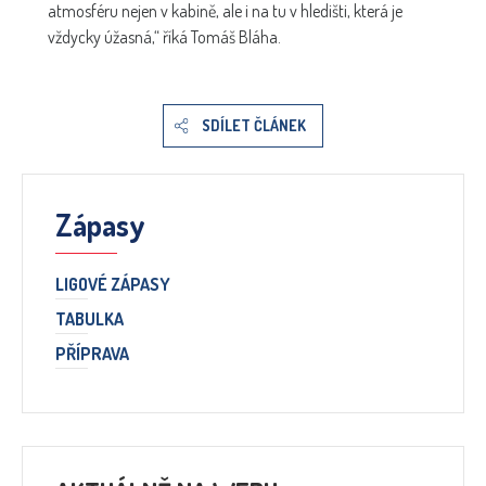
atmosféru nejen v kabině, ale i na tu v hledišti, která je
vždycky úžasná,“ říká Tomáš Bláha.
SDÍLET ČLÁNEK
Zápasy
LIGOVÉ ZÁPASY
TABULKA
PŘÍPRAVA