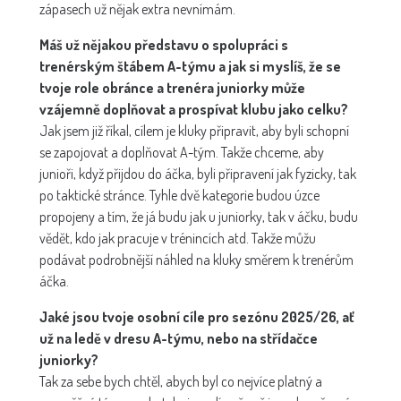
zápasech už nějak extra nevnímám.
Máš už nějakou představu o spolupráci s
trenérským štábem A-týmu a jak si myslíš, že se
tvoje role obránce a trenéra juniorky může
vzájemně doplňovat a prospívat klubu jako celku?
Jak jsem již říkal, cílem je kluky připravit, aby byli schopní
se zapojovat a doplňovat A-tým. Takže chceme, aby
junioři, když přijdou do áčka, byli připravení jak fyzicky, tak
po taktické stránce. Tyhle dvě kategorie budou úzce
propojeny a tím, že já budu jak u juniorky, tak v áčku, budu
vědět, kdo jak pracuje v trénincích atd. Takže můžu
podávat podrobnější náhled na kluky směrem k trenérům
áčka.
Jaké jsou tvoje osobní cíle pro sezónu 2025/26, ať
už na ledě v dresu A-týmu, nebo na střídačce
juniorky?
Tak za sebe bych chtěl, abych byl co nejvíce platný a