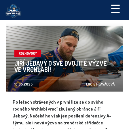
☰
ROZHOVORY
JIŘÍ JEBAVÝ O SVÉ DVOJITÉ VÝZVĚ
VE VRCHLABÍ!
18.05.2025
LUCIE HLAVÁČOVÁ
Po letech strávených v první lize se do svého
rodného Vrchlabí vrací zkušený obránce Jiří
Jebavý. Nečeká ho však jen posílení defenzivy A-
týmu, ale i nová výzva na trenérské střídačce