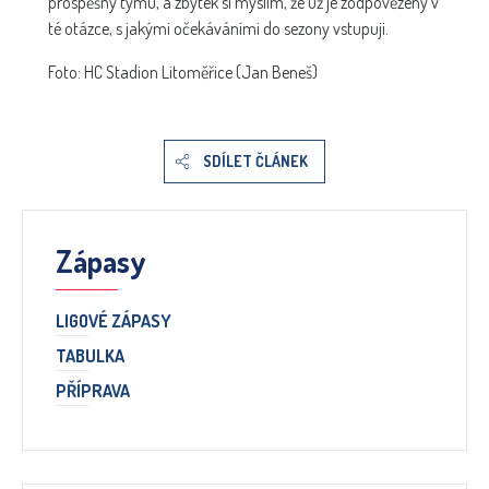
prospěšný týmu, a zbytek si myslím, že už je zodpovězený v
té otázce, s jakými očekáváními do sezony vstupuji.
Foto: HC Stadion Litoměřice (Jan Beneš)
SDÍLET ČLÁNEK
Zápasy
LIGOVÉ ZÁPASY
TABULKA
PŘÍPRAVA