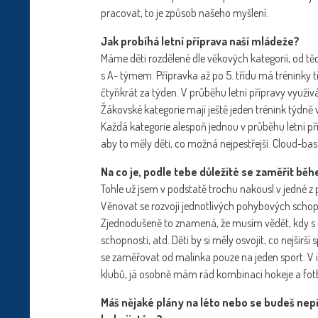
pracovat, to je způsob našeho myšlení.
Jak probíhá letní příprava naší mládeže?
Máme děti rozdělené dle věkových kategorií, od těc
s A- týmem. Přípravka až po 5. třídu má tréninky tři
čtyřikrát za týden. V průběhu letní přípravy využí
Žákovské kategorie mají ještě jeden trénink týdn
Každá kategorie alespoň jednou v průběhu letní př
aby to měly děti, co možná nejpestřejší. Cloud-base
Na co je, podle tebe důležité se zaměřit běh
Tohle už jsem v podstatě trochu nakousl v jedné z
Věnovat se rozvoji jednotlivých pohybových schopno
Zjednodušeně to znamená, že musím vědět, kdy s d
schopnosti, atd. Děti by si měly osvojit, co nejši
se zaměřovat od malinka pouze na jeden sport. V id
klubů, já osobně mám rád kombinaci hokeje a fot
Máš nějaké plány na léto nebo se budeš nepř