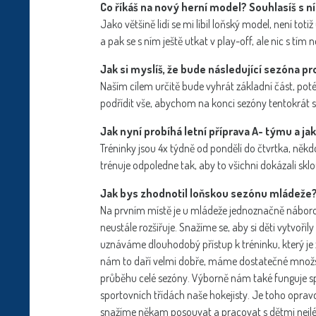
Co říkáš na nový herní model? Souhlasíš s ní
Jako většině lidí se mi líbil loňský model, není tot
a pak se s ním ještě utkat v play-off, ale nic s tím
Jak si myslíš, že bude následující sezóna pr
Naším cílem určitě bude vyhrát základní část, po
podřídit vše, abychom na konci sezóny tentokrát st
Jak nyní probíhá letní příprava A- týmu a ja
Tréninky jsou 4x týdně od pondělí do čtvrtka, někd
trénuje odpoledne tak, aby to všichni dokázali sklo
Jak bys zhodnotil loňskou sezónu mládeže
Na prvním místě je u mládeže jednoznačně náborov
neustále rozšiřuje. Snažíme se, aby si děti vytvořil
uznáváme dlouhodobý přístup k tréninku, který je
nám to daří velmi dobře, máme dostatečné množstv
průběhu celé sezóny. Výborně nám také funguje s
sportovních třídách naše hokejisty. Je toho oprav
snažíme někam posouvat a pracovat s dětmi nejlép