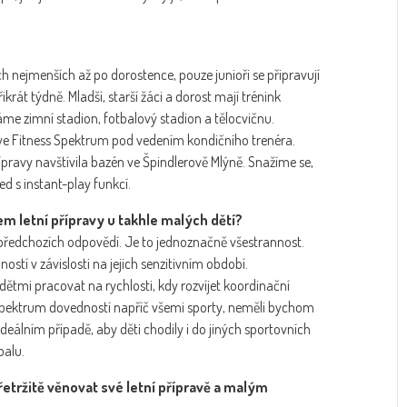
h nejmenších až po dorostence, pouze junioři se připravují
krát týdně. Mladší, starší žáci a dorost mají trénink
váme zimní stadion, fotbalový stadion a tělocvičnu.
ě ve Fitness Spektrum pod vedením kondičního trenéra.
ípravy navštívila bazén ve Špindlerově Mlýně. Snažíme se,
d s instant-play funkcí.
em letní přípravy u takhle malých dětí?
 předchozích odpovědí. Je to jednoznačně všestrannost.
stí v závislosti na jejich senzitivním období.
ětmi pracovat na rychlosti, kdy rozvíjet koordinační
rší spektrum dovedností napříč všemi sporty, neměli bychom
eálním případě, aby děti chodily i do jiných sportovních
balu.
etržitě věnovat své letní přípravě a malým