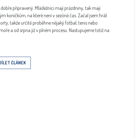
 dobře připravený. Mládežníci mají prázdniny, tak mají
vým koníčkům, na které není v sezóně čas. Začal jsem hrát
orty, takže určitě proběhne nějaký fotbal, tenis nebo
moře a od srpna již v plném procesu. Nastupujeme totiž na
DÍLET ČLÁNEK