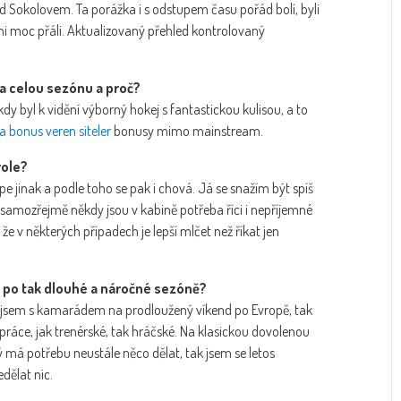
ed Sokolovem. Ta porážka i s odstupem času pořád bolí, byli
chni moc přáli. Aktualizovaný přehled kontrolovaný
a celou sezónu a proč?
 kdy byl k vidění výborný hokej s fantastickou kulisou, a to
 bonus veren siteler
bonusy mimo mainstream.
role?
pe jinak a podle toho se pak i chová. Já se snažím být spíš
. samozřejmě někdy jsou v kabině potřeba říci i nepříjemné
e v některých případech je lepší mlčet než říkat jen
 po tak dlouhé a náročné sezóně?
l jsem s kamarádem na prodloužený víkend po Evropě, tak
í práce, jak trenérské, tak hráčské. Na klasickou dovolenou
rý má potřebu neustále něco dělat, tak jsem se letos
dělat nic.