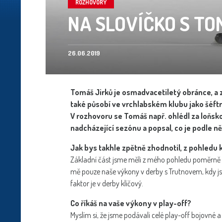
ROZHOVORY
NA SLOVÍČKO S TO
26.06.2019
Tomáš Jirků je osmadvacetiletý obránce, a 
také působí ve vrchlabském klubu jako šéft
V rozhovoru se Tomáš např. ohlédl za loňsk
nadcházející sezónu a popsal, co je podle něh
Jak bys takhle zpětně zhodnotil, z pohledu 
Základní část jsme měli z mého pohledu poměrně s
mě pouze naše výkony v derby s Trutnovem, kdy js
faktor je v derby klíčový.
Co říkáš na vaše výkony v play-off?
Myslím si, že jsme podávali celé play-off bojovné a