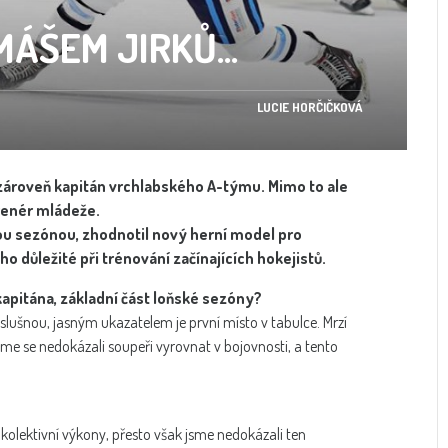
MÁŠEM JIRKŮ...
LUCIE HORČIČKOVÁ
zároveň kapitán vrchlabského A-týmu. Mimo to ale
renér mládeže.
ou sezónou, zhodnotil nový herní model pro
o důležité při trénování začínajících hokejistů.
kapitána, základní část loňské sezóny?
lušnou, jasným ukazatelem je první místo v tabulce. Mrzí
me se nedokázali soupeři vyrovnat v bojovnosti, a tento
 kolektivní výkony, přesto však jsme nedokázali ten