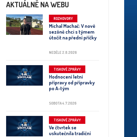
AKTUÁLNĚ NA WEBU
ROZHOVORY
Michal Machač: V nové
sezóně chci s týmem
útočit na přední příčky
NEDĚLE 2.8.2026
TISKOVÉ ZPRÁVY
Hodnocení letní
přípravy od přípravky
po A-tým
SOBOTA 4.7.2026
TISKOVÉ ZPRÁVY
Ve čtvrtek se
uskutečnila tradiční