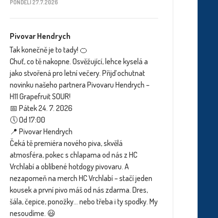
PONDĚLÍ 27.7.2026
Pivovar Hendrych
Tak konečně je to tady! 🍊
Chuť, co tě nakopne. Osvěžující, lehce kyselá a
jako stvořená pro letní večery. Přijď ochutnat
novinku našeho partnera Pivovaru Hendrych –
H11 Grapefruit SOUR!
📅 Pátek 24. 7. 2026
🕔 Od 17:00
📍 Pivovar Hendrych
Čeká tě premiéra nového piva, skvělá
atmosféra, pokec s chlapama od nás z HC
Vrchlabí a oblíbené hotdogy pivovaru. A
nezapomeň na merch HC Vrchlabí – stačí jeden
kousek a první pivo máš od nás zdarma. Dres,
šála, čepice, ponožky… nebo třeba i ty spodky. My
nesoudíme. 😃