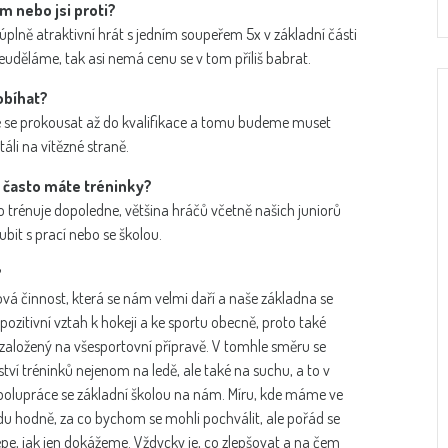
m nebo jsi proti?
iž úplně atraktivní hrát s jedním soupeřem 5x v základní části
 neuděláme, tak asi nemá cenu se v tom příliš babrat.
obíhat?
té se prokousat až do kvalifikace a tomu budeme muset
áli na vítězné straně.
k často máte tréninky?
o trénuje dopoledne, většina hráčů včetně našich juniorů
ubit s prací nebo se školou.
?
á činnost, která se nám velmi daří a naše základna se
y pozitivní vztah k hokeji a ke sportu obecně, proto také
 založený na všesportovní přípravě. V tomhle směru se
í tréninků nejenom na ledě, ale také na suchu, a to v
polupráce se základní školou na nám. Míru, kde máme ve
du hodně, za co bychom se mohli pochválit, ale pořád se
e, jak jen dokážeme. Vždycky je, co zlepšovat a na čem