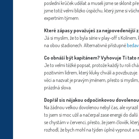
poslední krůček udělat a museli jsme se sklonit př
jsme totiž velmi blízko úspěchu, který jsme si vši
expertním týmem.
Které zápasy považuješ za nejpovedenější z
Já si myslím, že to byla série v play-off s Kolínem,
na obou stadionech. Alternativně přístupné
bedava
Co obnáší být kapitánem? Vyhovuje Ti tato 
Je to velmi těžké popsat, protože každý tu roli chá
pozitivním lídrem, který kluky chválí a povzbuzuje
věci a nazvat je pravým jménem, přesto si myslím, ž
prázdná slova.
Dopřál sis nějakou odpočinkovou dovolenou
Na žádnou velkou dovolenou nebyl čas, ale vyrazi
to jsem si moc užil a načerpal zase energii do dalš
se chystám v červenci, přesto, že jsem člověk, kte
rozhodl, že bych mohl na týden úplně vypnout a ne