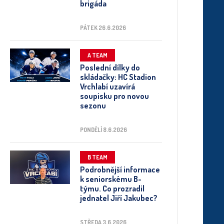
brigáda
PÁTEK 26.6.2026
A TEAM
Poslední dílky do
skládačky: HC Stadion
Vrchlabí uzavírá
soupisku pro novou
sezonu
PONDĚLÍ 8.6.2026
B TEAM
Podrobnější informace
k seniorskému B-
týmu. Co prozradil
jednatel Jiří Jakubec?
STŘEDA 3.6.2026