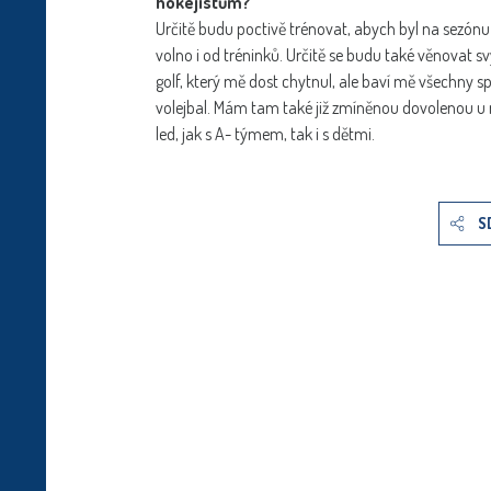
hokejistům?
Určitě budu poctivě trénovat, abych byl na sezónu
volno i od tréninků. Určitě se budu také věnovat s
golf, který mě dost chytnul, ale baví mě všechny sp
volejbal. Mám tam také již zmíněnou dovolenou u 
led, jak s A- týmem, tak i s dětmi.
S