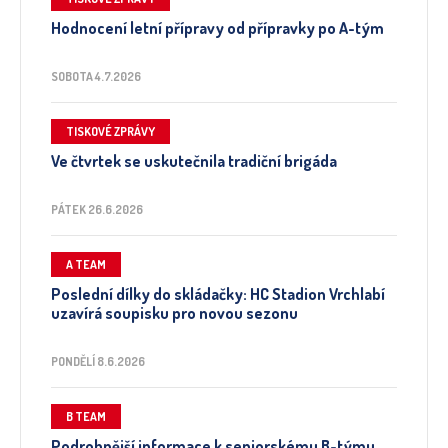
Hodnocení letní přípravy od přípravky po A-tým
SOBOTA 4.7.2026
TISKOVÉ ZPRÁVY
Ve čtvrtek se uskutečnila tradiční brigáda
PÁTEK 26.6.2026
A TEAM
Poslední dílky do skládačky: HC Stadion Vrchlabí
uzavírá soupisku pro novou sezonu
PONDĚLÍ 8.6.2026
B TEAM
Podrobnější informace k seniorskému B-týmu.