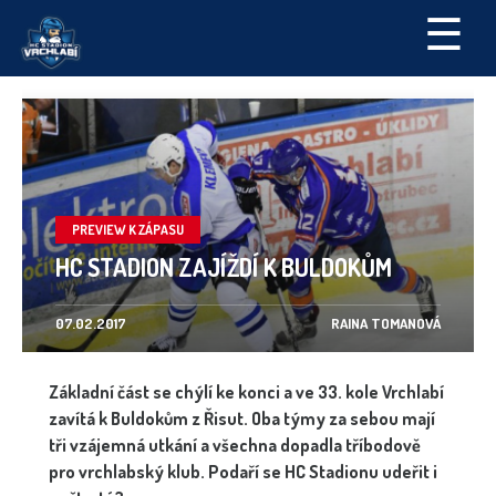
☰
PREVIEW K ZÁPASU
HC STADION ZAJÍŽDÍ K BULDOKŮM
07.02.2017
RAINA TOMANOVÁ
Základní část se chýlí ke konci a ve 33. kole Vrchlabí
zavítá k Buldokům z Řisut. Oba týmy za sebou mají
tři vzájemná utkání a všechna dopadla tříbodově
pro vrchlabský klub. Podaří se HC Stadionu udeřit i