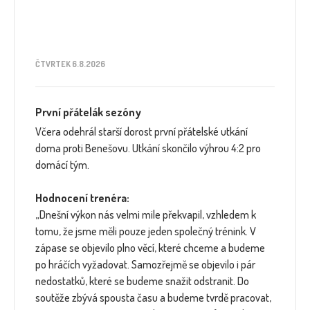
ČTVRTEK 6.8.2026
První přátelák sezóny
Včera odehrál starší dorost první přátelské utkání
doma proti Benešovu. Utkání skončilo výhrou 4:2 pro
domácí tým.
Hodnocení trenéra:
„Dnešní výkon nás velmi mile překvapil, vzhledem k
tomu, že jsme měli pouze jeden společný trénink. V
zápase se objevilo plno věcí, které chceme a budeme
po hráčích vyžadovat. Samozřejmě se objevilo i pár
nedostatků, které se budeme snažit odstranit. Do
soutěže zbývá spousta času a budeme tvrdě pracovat,