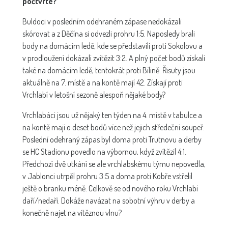
počtvrté?
Buldoci v posledním odehraném zápase nedokázali
skórovat a z Děčína si odvezli prohru 1:5. Naposledy brali
body na domácím ledě, kde se představili proti Sokolovu a
v prodloužení dokázali zvítězit 3:2. A plný počet bodů získali
také na domácím ledě, tentokrát proti Bílině. Řisuty jsou
aktuálně na 7. místě a na kontě mají 42. Získají proti
Vrchlabí v letošní sezoně alespoň nějaké body?
Vrchlabáci jsou už nějaký ten týden na 4. místě v tabulce a
na kontě mají o deset bodů více než jejich středeční soupeř.
Poslední odehraný zápas byl doma proti Trutnovu a derby
se HC Stadionu povedlo na výbornou, když zvítězil 4:1.
Předchozí dvě utkání se ale vrchlabskému týmu nepovedla,
v Jablonci utrpěl prohru 3:5 a doma proti Kobře vstřelil
ještě o branku méně. Celkově se od nového roku Vrchlabí
daří/nedaří. Dokáže navázat na sobotní výhru v derby a
konečně najet na vítěznou vlnu?