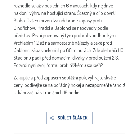
rozhodlo se až v posledních 6 minutách, kdy nejdříve
naklonil výhru na hostující stranu Šťastný a dílo dovršil
Bláha. Ovšem první dva odehrané zápasy proti
Jindřichovu Hradci a Jablonci se nepovedly podle
představ. První jmenovaný tým prohrál s podhorským
Vrchlabím 1:2 až na samostatné nájezdy a také proti
Jablonci zápas nekončil po 60 minutách. Zde ale hráči HC
Stadionu padli před domácími diváky v prodloužení 2:3.
Potvrdí nyní svoji formu proti těžkému soupeři?
Zakupte si před zápasem soutěžní puk, vyhrajte skvělé
ceny, podívejte se na pořádný hokej a nezapomeňte fandit!
Utkání začíná v tradičních 18 hodin.
SDÍLET ČLÁNEK