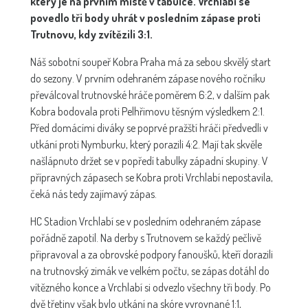
který je na prvním místě v tabulce. Vrchlabí se
povedlo tři body uhrát v posledním zápase proti
Trutnovu, kdy zvítězili 3:1.
Náš sobotní soupeř Kobra Praha má za sebou skvělý start
do sezony. V prvním odehraném zápase nového ročníku
převálcoval trutnovské hráče poměrem 6:2, v dalším pak
Kobra bodovala proti Pelhřimovu těsným výsledkem 2:1.
Před domácími diváky se poprvé pražští hráči předvedli v
utkání proti Nymburku, který porazili 4:2. Mají tak skvěle
našlápnuto držet se v popředí tabulky západní skupiny. V
přípravných zápasech se Kobra proti Vrchlabí nepostavila,
čeká nás tedy zajímavý zápas.
HC Stadion Vrchlabí se v posledním odehraném zápase
pořádně zapotil. Na derby s Trutnovem se každý pečlivě
připravoval a za obrovské podpory fanoušků, kteří dorazili
na trutnovský zimák ve velkém počtu, se zápas dotáhl do
vítězného konce a Vrchlabí si odvezlo všechny tři body. Po
dvě třetiny však bylo utkání na skóre vyrovnané 1:1,