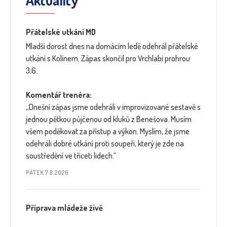
Aktuality
Přátelské utkání MD
Mladší dorost dnes na domácím ledě odehrál přátelské
utkání s Kolínem. Zápas skončil pro Vrchlabí prohrou
3:6.
Komentář trenéra:
„Dnešní zápas jsme odehráli v improvizované sestavě s
jednou pětkou půjčenou od kluků z Benešova. Musím
všem poděkovat za přístup a výkon. Myslím, že jsme
odehráli dobré utkání proti soupeři, který je zde na
soustředění ve třiceti lidech.“
PÁTEK 7.8.2026
Příprava mládeže živě