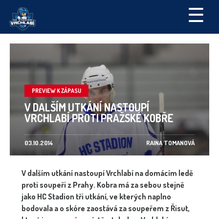
☰
PREVIEW K ZÁPASU
V DALŠÍM UTKÁNÍ NASTOUPÍ
VRCHLABÍ PROTI PRAŽSKÉ KOBŘE
03.10.2014
RAINA TOMANOVÁ
V dalším utkání nastoupí Vrchlabí na domácím ledě
proti soupeři z Prahy. Kobra má za sebou stejně
jako HC Stadion tři utkání, ve kterých naplno
bodovala a o skóre zaostává za soupeřem z Řisut,