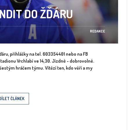
NDIT DO ŽĎÁRU
REDAKCE
ďáru, přihlášky na tel. 603354401 nebo na FB
adionu Vrchlabí ve 14,30. Jízdné - dobrovolné.
šestým hráčem týmu. Vítězí ten, kdo věří a my
DÍLET ČLÁNEK