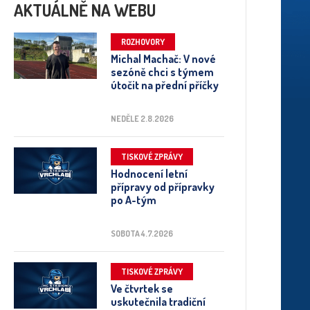
AKTUÁLNĚ NA WEBU
ROZHOVORY
Michal Machač: V nové
sezóně chci s týmem
útočit na přední příčky
NEDĚLE 2.8.2026
TISKOVÉ ZPRÁVY
Hodnocení letní
přípravy od přípravky
po A-tým
SOBOTA 4.7.2026
TISKOVÉ ZPRÁVY
Ve čtvrtek se
uskutečnila tradiční