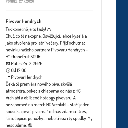
PONDĚLÍ 27.7.2026
Pivovar Hendrych
Tak konečně je to tady! 🍊
Chuť, co tě nakopne. Osvěžující, lehce kyselá a
jako stvořená pro letní večery. Přijď ochutnat
novinku našeho partnera Pivovaru Hendrych –
H11 Grapefruit SOUR!
📅 Pátek 24. 7. 2026
🕔 Od 17:00
📍 Pivovar Hendrych
Čeká tě premiéra nového piva, skvělá
atmosféra, pokec s chlapama od nás z HC
Vrchlabí a oblíbené hotdogy pivovaru. A
nezapomeň na merch HC Vrchlabí – stačí jeden
kousek a první pivo máš od nás zdarma. Dres,
šála, čepice, ponožky… nebo třeba i ty spodky. My
nesoudíme. 😃