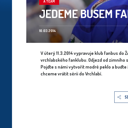
A TEAM
JEDEME BUSEM FA
10.03.2014
V úterý 11.3.2014 vypravuje klub fanbus do Ž
vrchlabského fanklubu. Odjezd od zimního st
Pojďte s námi vytvořit modré peklo a buďte 
chceme vrátit sérii do Vrchlabí.
S