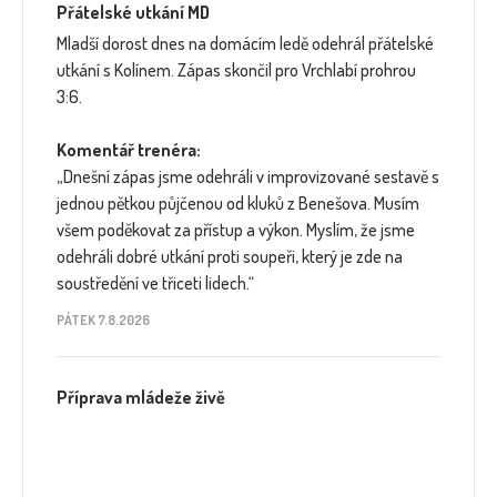
Přátelské utkání MD
Mladší dorost dnes na domácím ledě odehrál přátelské
utkání s Kolínem. Zápas skončil pro Vrchlabí prohrou
3:6.
Komentář trenéra:
„Dnešní zápas jsme odehráli v improvizované sestavě s
jednou pětkou půjčenou od kluků z Benešova. Musím
všem poděkovat za přístup a výkon. Myslím, že jsme
odehráli dobré utkání proti soupeři, který je zde na
soustředění ve třiceti lidech.“
PÁTEK 7.8.2026
Příprava mládeže živě