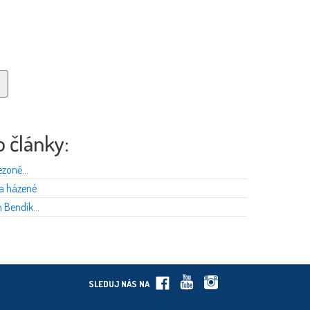
o články:
zoně...
 a házené
 Bendík...
SLEDUJ NÁS NA