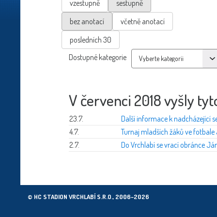
vzestupně
sestupně
bez anotací
včetně anotací
posledních 30
Dostupné kategorie
V červenci 2018 vyšly tyt
23.7.
Další informace k nadcházející se
4.7.
Turnaj mladších žáků ve fotbale
2.7.
Do Vrchlabí se vrací obránce Ján
© HC STADION VRCHLABÍ S.R.O., 2006–2026