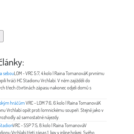
články:
za sebou
LOM - VRC 5:7, 4.kolo | Raina Tomanová
K prvnímu
pili hráči HC Stadionu Vrchlabí. V něm zajížděli do
ch třech čtvrtinách zápasu nakonec odjeli domů s
labským hráčům
VRC - LOM 7:6, 6.kolo | Raina Tomanová
K
onu Vrchlabí opět proti lomnickému soupeři. Stejně jako v
t rozhodly až samostatné nájezdy.
Stadion
VRC - SSP 7:5, 8.kolo | Raina Tomanová
V
nu Vrchlabí třetí zápas 1. ligy v inline hokeji. Svého