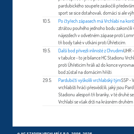
pardubického soupeře zaskočili především v 
sport se sice dotahovali, domácí si ale výh
10.5.
Po čtyřech zápasech má Vrchlabí na kont
ztrátou pouhého jednoho bodu zakončili vr
nájezdech v odvetném zápase proti Lomnic
tři body také v utkání proti Úhřeticím.
19.5.
Další bod přivezli inlinisté z Chrudimi
UHR -
v tabulce - to je bilance HC Stadionu Vrchla
proti Úhřeticím hráli až do konce vyrovn
bod zůstal na domácím hřišti.
29.5.
Pardubičtí vyškolili vrchlabský tým
SSP - V
vrchlabští hráči přesvědčili, jaký jsou Par
Stadionu alespoň tři branky, v té druhé s
Vrchlabí se však drží na krásném druhém m
© HC STADION VRCHLABÍ S.R.O., 2006–2026