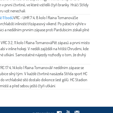
první čtvrtině, ve které vstřelili čtyři branky. Hráči Střídy
ru vzít nenechali.
ě 11 bodů
VRC - UHR 7:4, 8.kolo | Raina Tomanová
Se
chlabští inlinisté třízápasový víkend. Po páteční výhře v
i a nedělním prvním zápase proti Pardubicím získali plné
 VRC 3:2, 11.kolo | Raina Tomanová
Pět zápasů a první místo
bí v inline hokeji. V neděli zajížděli na hřiště Chrudimi, kde
ané utkání. Samostatné nájezdy rozhodly o tom, že druhý
RC 17:4, 14.kolo | Raina Tomanová
V nedělním zápase se
dubice silný tým. V každé čtvrtině nasázela Střída sport HC
e do vrchlabské sítě dostalo dokonce šest gólů. HC Stadion
ístě a před sebou ještě čtyři utkání.