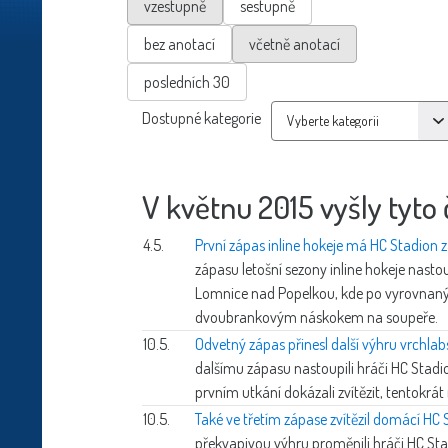
vzestupně
sestupně
bez anotací
včetně anotací
posledních 30
Dostupné kategorie
V květnu 2015 vyšly tyto 
4.5.
První zápas inline hokeje má HC Stadion 
zápasu letošní sezony inline hokeje nastou
Lomnice nad Popelkou, kde po vyrovnaný
dvoubrankovým náskokem na soupeře.
10.5.
Odvetný zápas přinesl další výhru vrch
dalšímu zápasu nastoupili hráči HC Stadi
prvním utkání dokázali zvítězit, tentokrá
10.5.
Také ve třetím zápase zvítězil domácí HC 
překvapivou výhru proměnili hráči HC Stadio