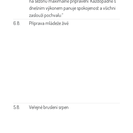
na sezonu maximálně připraveni. Každopádně s
dnešním výkonem panuje spokojenost a všichni
zaslouží pochvalu.“
6.8.
Příprava mládeže živě
5.8.
Veřejné bruslení srpen