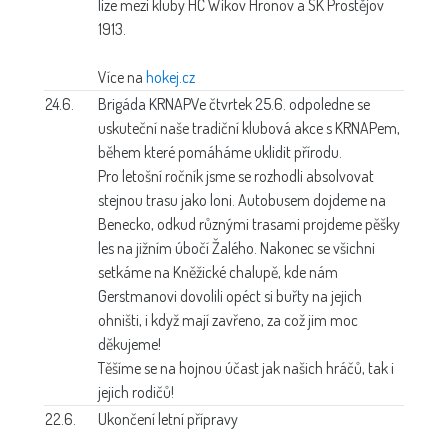
lize mezi kluby HC Wikov Hronov a SK Prostějov
1913.
Více na
hokej.cz
24.6.
Brigáda KRNAP
Ve čtvrtek 25.6. odpoledne se
uskuteční naše tradiční klubová akce s KRNAPem,
během které pomáháme uklidit přírodu.
Pro letošní ročník jsme se rozhodli absolvovat
stejnou trasu jako loni. Autobusem dojdeme na
Benecko, odkud různými trasami projdeme pěšky
les na jižním úbočí Žalého. Nakonec se všichni
setkáme na Kněžické chalupě, kde nám
Gerstmanovi dovolili opéct si buřty na jejich
ohništi, i když mají zavřeno, za což jim moc
děkujeme!
Těšíme se na hojnou účast jak našich hráčů, tak i
jejich rodičů!
22.6.
Ukončení letní přípravy