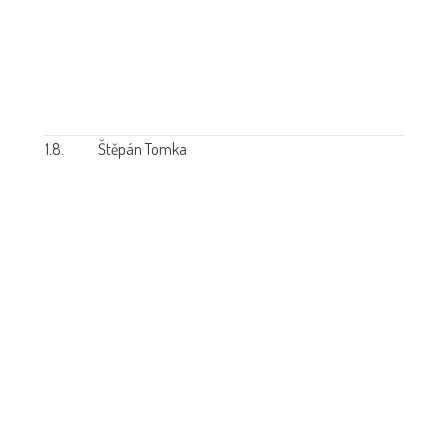
1.8.
Štěpán Tomka