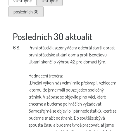
vzestupně
sestupně
posledních 30
Posledních 30 aktualít
6.8.
První přátelák sezóny
Včera odehrál starší dorost
první přátelské utkání doma proti Benešovu.
Utkání skončilo výhrou 4:2 pro domácí tým.
Hodnocení trenéra:
„Dnešní výkon nás velmi mile překvapil, vzhledem
k tomu, že jsme měli pouze jeden společný
trénink. V zápase se objevilo plno věcí, které
chceme a budeme po hráčích vyžadovat.
Samozřejmě se objevilo i pár nedostatků, které se
budeme snažit odstranit. Do soutěže zbývá
spousta času a budeme tvrdě pracovat, ať jsme