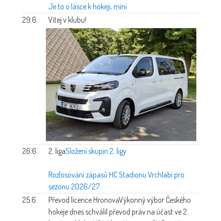
Je to o lásce k hokeji, míní
29.6.
Vítej v klubu!
26.6.
2. liga
Složení skupin 2. ligy
Rozlosování zápasů HC Stadionu Vrchlabí pro
sezonu 2026/27
25.6.
Převod licence Hronova
Výkonný výbor Českého
hokeje dnes schválil převod práv na účast ve 2.