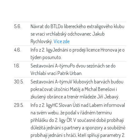
5.6.
Návrat do BTL
Do libereckého extraligového klubu
se vrací vrchlabský odchovanec Jakub
Rychlovský.
Více zde
4.6.
Info z 2. ligy
Jednání o prodeji licence Hronova je o
týden posunuto.
1.6.
Sestavování A-týmu
Po dvou sezónách se do
Vrchlabí vrací Patrik Urban.
30.5.
Sestavování A-týmu
V klubových barvách budou
pokračovat útočníci Matěj a Michal Benešovi i
zkušený obránce a trenér mládeže Jiří Jebavý.
29.5.
Info z 2. ligy
HC Slovan Ústí nad Labem informoval
na svém webu, že podal v řádném termínu
přihlášku do 2. ligy ČR. V současné době probíhají
důležitá jednání s partnery a sponzory a souběžně
probíhají jednání s hráči, kteří splňují parametry 2.