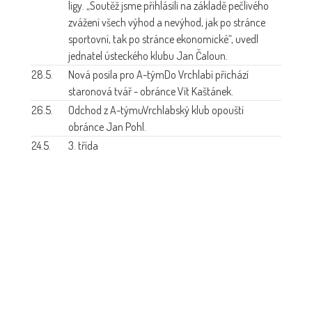
ligy. „Soutěž jsme přihlásili na základě pečlivého
zvážení všech výhod a nevýhod, jak po stránce
sportovní, tak po stránce ekonomické“, uvedl
jednatel ústeckého klubu Jan Čaloun.
28.5.
Nová posila pro A-tým
Do Vrchlabí přichází
staronová tvář - obránce Vít Kaštánek.
26.5.
Odchod z A-týmu
Vrchlabský klub opouští
obránce Jan Pohl.
24.5.
3. třída