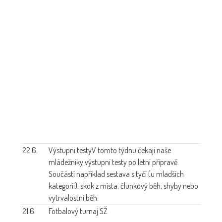
22.6.
Výstupní testy
V tomto týdnu čekají naše
mládežníky výstupní testy po letní přípravě.
Součástí například sestava s tyčí (u mladších
kategorií), skok z místa, člunkový běh, shyby nebo
vytrvalostní běh.
21.6.
Fotbalový turnaj SŽ