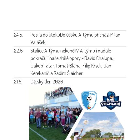
24.5.
Posila do útoku
Do útoku A-týmu přichází Milan
Valášek.
22.5.
Stálice A-týmu nekončí!
V A-týmu i nadále
pokračují naše stálé opory - David Chalupa,
Jakub Tatar, Tomáš Bláha, Filip Krsek, Jan
Kerekanič a Radim Šlaicher.
21.5.
Dětský den 2026