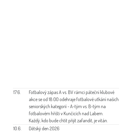
17.6.
Fotbalový zápas A vs. B
V rámci páteční klubové
akce se od 18:00 odehraje fotbalové utkání našich
seniorských kategorií - A-tým vs. B-tým na
fotbalovém hřišti v Kunčicích nad Labem.
Každý, kdo bude chtít přijít zafandit, je vítán.
10.6.
Dětský den 2026