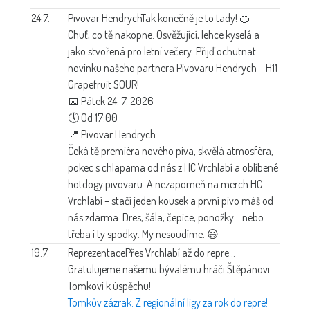
24.7.
Pivovar Hendrych
Tak konečně je to tady! 🍊
Chuť, co tě nakopne. Osvěžující, lehce kyselá a
jako stvořená pro letní večery. Přijď ochutnat
novinku našeho partnera Pivovaru Hendrych – H11
Grapefruit SOUR!
📅 Pátek 24. 7. 2026
🕔 Od 17:00
📍 Pivovar Hendrych
Čeká tě premiéra nového piva, skvělá atmosféra,
pokec s chlapama od nás z HC Vrchlabí a oblíbené
hotdogy pivovaru. A nezapomeň na merch HC
Vrchlabí – stačí jeden kousek a první pivo máš od
nás zdarma. Dres, šála, čepice, ponožky… nebo
třeba i ty spodky. My nesoudíme. 😃
19.7.
Reprezentace
Přes Vrchlabí až do repre…
Gratulujeme našemu bývalému hráči Štěpánovi
Tomkovi k úspěchu!
Tomkův zázrak: Z regionální ligy za rok do repre!