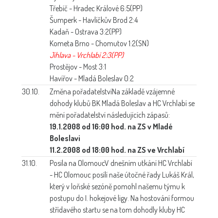
Třebíč - Hradec Králové 6:5(PP)
Šumperk - Havlíčkův Brod 2:4
Kadaň - Ostrava 3:2(PP)
Kometa Brno - Chomutov 1:2(SN)
Jihlava - Vrchlabí 2:3(PP)
Prostějov - Most 3:1
Havířov - Mladá Boleslav 0:2
30.10.
Změna pořadatelství
Na základě vzájemné
dohody klubů BK Mladá Boleslav a HC Vrchlabí se
mění pořadatelství následujících zápasů:
19.1.2008 od 16:00 hod. na ZS v Mladé
Boleslavi
11.2.2008 od 18:00 hod. na ZS ve Vrchlabí
31.10.
Posila na Olomouc
V dnešním utkání HC Vrchlabí
- HC Olomouc posílí naše útočné řady Lukáš Král,
který v loňské sezóně pomohl našemu týmu k
postupu do I. hokejové ligy. Na hostování formou
střídavého startu se na tom dohodly kluby HC