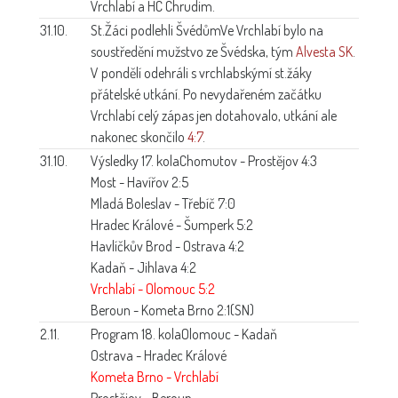
Vrchlabí a HC Chrudim.
31.10.
St.Žáci podlehli Švédům
Ve Vrchlabí bylo na
soustředění mužstvo ze Švédska, tým
Alvesta SK
.
V pondělí odehráli s vrchlabskýmí st.žáky
přátelské utkání. Po nevydařeném začátku
Vrchlabí celý zápas jen dotahovalo, utkání ale
nakonec skončilo
4:7
.
31.10.
Výsledky 17. kola
Chomutov - Prostějov 4:3
Most - Havířov 2:5
Mladá Boleslav - Třebíč 7:0
Hradec Králové - Šumperk 5:2
Havlíčkův Brod - Ostrava 4:2
Kadaň - Jihlava 4:2
Vrchlabí - Olomouc 5:2
Beroun - Kometa Brno 2:1(SN)
2.11.
Program 18. kola
Olomouc - Kadaň
Ostrava - Hradec Králové
Kometa Brno - Vrchlabí
Prostějov - Beroun