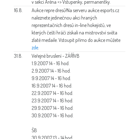
v sekci Aréna => Vstupenky, permanentky.
16.8.
Aukce repre dresů!
Na serveru aukce.esports.cz
naleznete jedinečnou akci hraných
reprezentačních dresů in-line hokejistů, ve
kterých čeští hráči získali na mistrovství světa
zlaté medaile. Vstoupit přímo do aukce můžete
zde
.
31.8.
Veřejné bruslení - ZÁŘÍ
VB
1.9.2007 14 - 16 hod.
2.9.2007 14 - 16 hod.
9.9.2007 14 - 16 hod.
16.9.2007 14 - 16 hod.
22.9.2007 14 - 16 hod.
23.9.2007 14 - 16 hod.
29.9.2007 14 - 16 hod.
30.9.2007 14 - 16 hod.
ŠB
30.9.2007 13 - 14 hod.