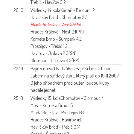
Třebíč - Havířov 3:2
20.10.
Výsledky 14. kola
Kadaň - Beroun 1:2
Havlíčkův Brod - Chomutov 2:3
Mladá Boleslav - Vrchlabí 1:4
Hradec Králové - Most 2:1(PP)
Kometa Brno - Šumperk 4:2
Prostějov - Třebíč 1:2
Havířov - Jihlava 2:3(SN)
Olomouc - Ostrava 4:3(PP)
22.10.
Pajič v dresu Úst. Lvů
Rok Pajič šel do Ústí nad
Labem na střídavý start, který platí do 19.11.2007.
O jeho případném prodloužení budou kluby
nadále jednat.
25.10.
Výsledky 15. kola
Chomutov - Olomouc 4:1
Most - Kometa Brno 1:5
Mladá Boleslav - Prostějov 6:0
Hradec Králové - Havířov 4:0
Havlíčkův Brod - Třebíč 0:7
Kadaň - Šumperk 4:2