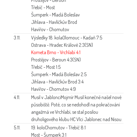
Třebíč - Most
Šumperk - Mladá Boleslav
Jihlava - Havlíčkův Brod
Havířov - Chomutov
3.11.
Výsledky 18. kola
Olomouc - Kadaň 7:5
Ostrava - Hradec Králové 2:3(SN)
Kometa Brno - Vrchlabí 4:1
Prostějov - Beroun 4:3(SN)
Třebíč - Most 1:5
Šumperk - Mladá Boleslav 2:5
Jihlava - Havlíčkův Brod 3:4
Havířov - Chomutov 4:9
4.11.
Musil v Jablonci
Mojmír Musil konečně našel nové
působiště. Poté, co se nedohodl na pokračování
angažmá ve Vrchlabí, se stal posilou
druholigového klubu HC Vlci Jablonec nad Nisou.
5.11.
19. kolo
Chomutov - Třebíč 8:1
Most - Šumperk 3:1