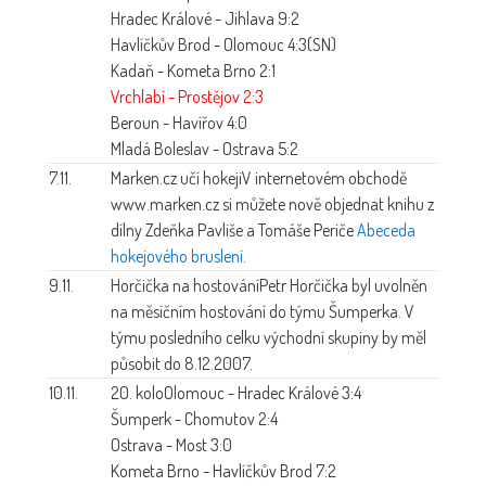
Hradec Králové - Jihlava 9:2
Havlíčkův Brod - Olomouc 4:3(SN)
Kadaň - Kometa Brno 2:1
Vrchlabí - Prostějov 2:3
Beroun - Havířov 4:0
Mladá Boleslav - Ostrava 5:2
7.11.
Marken.cz učí hokeji
V internetovém obchodě
www.marken.cz si můžete nově objednat knihu z
dílny Zdeňka Pavliše a Tomáše Periče
Abeceda
hokejového bruslení
.
9.11.
Horčička na hostování
Petr Horčička byl uvolněn
na měsíčním hostování do týmu Šumperka. V
týmu posledního celku východní skupiny by měl
působit do 8.12.2007.
10.11.
20. kolo
Olomouc - Hradec Králové 3:4
Šumperk - Chomutov 2:4
Ostrava - Most 3:0
Kometa Brno - Havlíčkův Brod 7:2