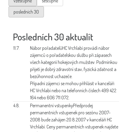
vzestupně
sestupně
posledních 30
Posledních 30 aktualít
11.7.
Nábor pořadatelů
HC Vrchlabí provádí nábor
zájemců o pořadatelskou službu při zápasech
všech kategorií hokejových mužstev. Podmínkou
přijetí je dobrý zdravotní stav, fyzická zdatnost a
bezúhonnost uchazeče.
Případní zájemci se mohou přihlásit v kanceláři
HC Vrchlabí nebo na telefonních číslech 499 422
164 nebo 606 711 072.
4.8.
Permanentní vstupenky
Předprodej
permanentních vstupenek pro sezónu 2007-
2008 bude zahájen 20.8.2007 v kanceláři HC
Vrchlabí. Ceny permanentních vstupenek najdete