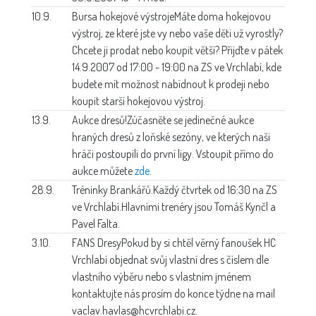
10.9.
Bursa hokejové výstroje
Máte doma hokejovou
výstroj, ze které jste vy nebo vaše děti už vyrostly?
Chcete ji prodat nebo koupit větší? Přijďte v pátek
14.9.2007 od 17:00 - 19:00 na ZS ve Vrchlabí, kde
budete mít možnost nabídnout k prodeji nebo
koupit starší hokejovou výstroj.
13.9.
Aukce dresů!
Zúčasněte se jedinečné aukce
hraných dresů z loňské sezóny, ve kterých naši
hráči postoupili do první ligy. Vstoupit přímo do
aukce můžete
zde
.
28.9.
Tréninky Brankářů.
Každý čtvrtek od 16:30 na ZS
ve Vrchlabí.Hlavními trenéry jsou Tomáš Kynčl a
Pavel Falta.
3.10.
FANS Dresy
Pokud by si chtěl věrný fanoušek HC
Vrchlabí objednat svůj vlastní dres s číslem dle
vlastního výběru nebo s vlastním jménem
kontaktujte nás prosím do konce týdne na mail
vaclav.havlas@hcvrchlabi.cz.