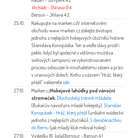
Vrchlabí - Ostrava 0:4
Beroun - Jihlava 4:2
25.10.
Nakupujte na marken.cz
V internetovém
obchodu www.marken.cz získejte životopis
jednoho z nejlepších hokejových útočníků historie
Stanislava Konopáska. Ten si vedle slávy prožil i
peklo, když byl společně s většinou mužstva
světových šampionů ve vykonstruovaném
procesu odsouzen k mnohaletému vězení a práci
v uranových dolech. Knihu s názvem "Hráč, který
přežil" naleznete
zde
.
27.10.
Marken.cz
Hokejové lahůdky pod vánoční
stromeček:
Dlouhodobý trénink mládeže
(Bukačův návod pro mladé hokejisty),
Stanislav
Konopásek - Hráč, který přežil
(unikátní svědectví
jednoho z nejlepších útočníků),
S devatenáctkou
do Bernu
(jak mladý kluk miloval hokej).
27.10.
Výsledky 16. kola
Olomouc - Beroun 4:1