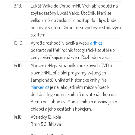
9.10.
Lukáš Valko do Chrudimi
HC Vrchlabí opouští na
zbytek sezóny Lukáš Valko. Útočník, který se
velkou měrou zasloužil o postup do 1. ligy, bude
hostovat v dresu Chrudimi se zpětným střídavým
startem.
10.10.
Vyfoťte rozhodčí v akci
Na webu
arlh.cz
odstartoval třetí ročník fotografické soutěže o
ceny s všeříkajícím názvem Rozhodčí v akci.
14.10.
Marken.cz
Nejširší nabídka hokejových DVD o
slavné NHL, oficiální programy světových
šampionátů, unikátní historické knihy! Na
Marken.cz
je na jako jediném místě vůbec k
dostání i legendární kniha S devatenáctkou do
Bernu od Lubomíra Mana, kniha o dospívajícím
chlapci a jeho cestách s hokejem.
14.10.
Výsledky 12. kola
Brno 5:3 Jihlava