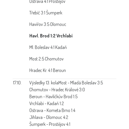
Ostrava 4:1 Prostějov
Třebíč 3:1 Šumperk
Havířov 3:5 Olomouc
Havl. Brod 1:2 Vrchlabí
Ml. Boleslav 4:1 Kadaň
Most 2:5 Chomutov
Hradec Kr. 4:1 Beroun
17.10.
Výsledky 13. kola
Most - Mladá Boleslav 3:5
Chomutov - Hradec Králové 3:0
Beroun - Havlíčkův Brod 1:5
Vrchlabí - Kadaň 1:2
Ostrava - Kometa Brno 1:4
Jihlava - Olomouc 4:2
Šumperk - Prostějov 4:1