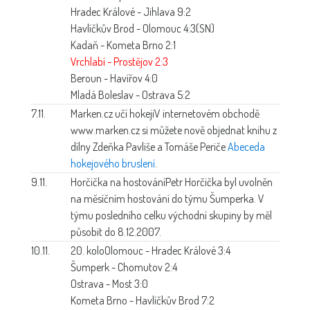
Hradec Králové - Jihlava 9:2
Havlíčkův Brod - Olomouc 4:3(SN)
Kadaň - Kometa Brno 2:1
Vrchlabí - Prostějov 2:3
Beroun - Havířov 4:0
Mladá Boleslav - Ostrava 5:2
7.11.
Marken.cz učí hokeji
V internetovém obchodě
www.marken.cz si můžete nově objednat knihu z
dílny Zdeňka Pavliše a Tomáše Periče
Abeceda
hokejového bruslení
.
9.11.
Horčička na hostování
Petr Horčička byl uvolněn
na měsíčním hostování do týmu Šumperka. V
týmu posledního celku východní skupiny by měl
působit do 8.12.2007.
10.11.
20. kolo
Olomouc - Hradec Králové 3:4
Šumperk - Chomutov 2:4
Ostrava - Most 3:0
Kometa Brno - Havlíčkův Brod 7:2