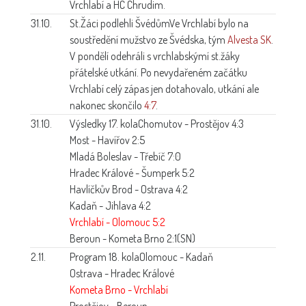
Vrchlabí a HC Chrudim.
31.10.
St.Žáci podlehli Švédům
Ve Vrchlabí bylo na
soustředění mužstvo ze Švédska, tým
Alvesta SK
.
V pondělí odehráli s vrchlabskýmí st.žáky
přátelské utkání. Po nevydařeném začátku
Vrchlabí celý zápas jen dotahovalo, utkání ale
nakonec skončilo
4:7
.
31.10.
Výsledky 17. kola
Chomutov - Prostějov 4:3
Most - Havířov 2:5
Mladá Boleslav - Třebíč 7:0
Hradec Králové - Šumperk 5:2
Havlíčkův Brod - Ostrava 4:2
Kadaň - Jihlava 4:2
Vrchlabí - Olomouc 5:2
Beroun - Kometa Brno 2:1(SN)
2.11.
Program 18. kola
Olomouc - Kadaň
Ostrava - Hradec Králové
Kometa Brno - Vrchlabí
Prostějov - Beroun