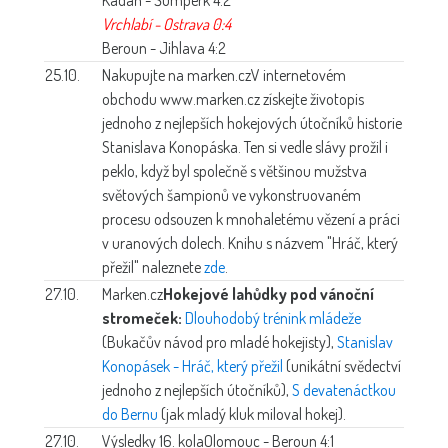
Vrchlabí - Ostrava 0:4
Beroun - Jihlava 4:2
25.10.
Nakupujte na marken.cz
V internetovém
obchodu www.marken.cz získejte životopis
jednoho z nejlepších hokejových útočníků historie
Stanislava Konopáska. Ten si vedle slávy prožil i
peklo, když byl společně s většinou mužstva
světových šampionů ve vykonstruovaném
procesu odsouzen k mnohaletému vězení a práci
v uranových dolech. Knihu s názvem "Hráč, který
přežil" naleznete
zde
.
27.10.
Marken.cz
Hokejové lahůdky pod vánoční
stromeček:
Dlouhodobý trénink mládeže
(Bukačův návod pro mladé hokejisty),
Stanislav
Konopásek - Hráč, který přežil
(unikátní svědectví
jednoho z nejlepších útočníků),
S devatenáctkou
do Bernu
(jak mladý kluk miloval hokej).
27.10.
Výsledky 16. kola
Olomouc - Beroun 4:1