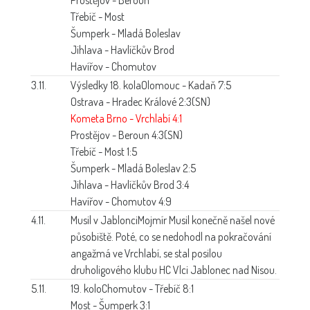
Třebíč - Most
Šumperk - Mladá Boleslav
Jihlava - Havlíčkův Brod
Havířov - Chomutov
3.11.
Výsledky 18. kola
Olomouc - Kadaň 7:5
Ostrava - Hradec Králové 2:3(SN)
Kometa Brno - Vrchlabí 4:1
Prostějov - Beroun 4:3(SN)
Třebíč - Most 1:5
Šumperk - Mladá Boleslav 2:5
Jihlava - Havlíčkův Brod 3:4
Havířov - Chomutov 4:9
4.11.
Musil v Jablonci
Mojmír Musil konečně našel nové
působiště. Poté, co se nedohodl na pokračování
angažmá ve Vrchlabí, se stal posilou
druholigového klubu HC Vlci Jablonec nad Nisou.
5.11.
19. kolo
Chomutov - Třebíč 8:1
Most - Šumperk 3:1