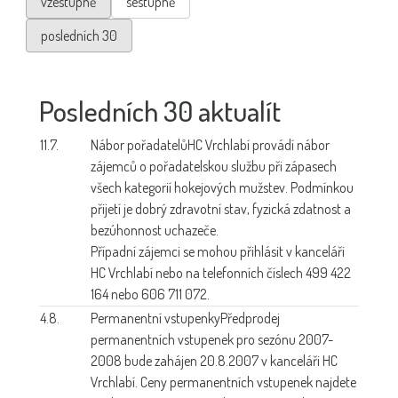
vzestupně
sestupně
posledních 30
Posledních 30 aktualít
11.7.
Nábor pořadatelů
HC Vrchlabí provádí nábor
zájemců o pořadatelskou službu při zápasech
všech kategorií hokejových mužstev. Podmínkou
přijetí je dobrý zdravotní stav, fyzická zdatnost a
bezúhonnost uchazeče.
Případní zájemci se mohou přihlásit v kanceláři
HC Vrchlabí nebo na telefonních číslech 499 422
164 nebo 606 711 072.
4.8.
Permanentní vstupenky
Předprodej
permanentních vstupenek pro sezónu 2007-
2008 bude zahájen 20.8.2007 v kanceláři HC
Vrchlabí. Ceny permanentních vstupenek najdete