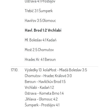
Ostrava 4:1 Prostějov
Třebíč 3:1 Šumperk
Havířov 3:5 Olomouc
Havl. Brod 1:2 Vrchlabí
Ml. Boleslav 4:1 Kadaň
Most 2:5 Chomutov
Hradec Kr. 4:1 Beroun
17.10.
Výsledky 13. kola
Most - Mladá Boleslav 3:5
Chomutov - Hradec Králové 3:0
Beroun - Havlíčkův Brod 1:5
Vrchlabí - Kadaň 1:2
Ostrava - Kometa Brno 1:4
Jihlava - Olomouc 4:2
Šumperk - Prostějov 4:1