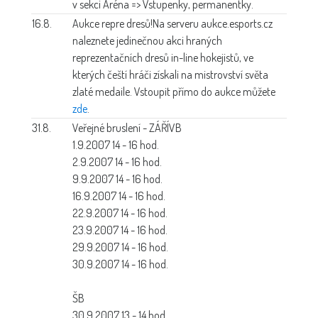
v sekci Aréna => Vstupenky, permanentky.
16.8.
Aukce repre dresů!
Na serveru aukce.esports.cz
naleznete jedinečnou akci hraných
reprezentačních dresů in-line hokejistů, ve
kterých čeští hráči získali na mistrovství světa
zlaté medaile. Vstoupit přímo do aukce můžete
zde
.
31.8.
Veřejné bruslení - ZÁŘÍ
VB
1.9.2007 14 - 16 hod.
2.9.2007 14 - 16 hod.
9.9.2007 14 - 16 hod.
16.9.2007 14 - 16 hod.
22.9.2007 14 - 16 hod.
23.9.2007 14 - 16 hod.
29.9.2007 14 - 16 hod.
30.9.2007 14 - 16 hod.
ŠB
30.9.2007 13 - 14 hod.