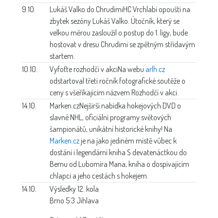
9.10.
Lukáš Valko do Chrudimi
HC Vrchlabí opouští na
zbytek sezóny Lukáš Valko. Útočník, který se
velkou měrou zasloužil o postup do 1. ligy, bude
hostovat v dresu Chrudimi se zpětným střídavým
startem.
10.10.
Vyfoťte rozhodčí v akci
Na webu
arlh.cz
odstartoval třetí ročník fotografické soutěže o
ceny s všeříkajícím názvem Rozhodčí v akci.
14.10.
Marken.cz
Nejširší nabídka hokejových DVD o
slavné NHL, oficiální programy světových
šampionátů, unikátní historické knihy! Na
Marken.cz
je na jako jediném místě vůbec k
dostání i legendární kniha S devatenáctkou do
Bernu od Lubomíra Mana, kniha o dospívajícím
chlapci a jeho cestách s hokejem.
14.10.
Výsledky 12. kola
Brno 5:3 Jihlava