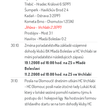
Třebíč - Hradec Králové 6:5(PP)
Šumperk - Havlíčkův Brod 2:4
Kadaň - Ostrava 3:2(PP)
Kometa Brno - Chomutov 1:2(SN)
Jihlava - Vrchlabí 2:3(PP)
Prostějov - Most 3:1
Havířov - Mladá Boleslav 0:2
30.10.
Změna pořadatelství
Na základě vzájemné
dohody klubů BK Mladá Boleslav a HC Vrchlabí se
mění pořadatelství následujících zápasů:
19.1.2008 od 16:00 hod. na ZS v Mladé
Boleslavi
11.2.2008 od 18:00 hod. na ZS ve Vrchlabí
31.10.
Posila na Olomouc
V dnešním utkání HC Vrchlabí
- HC Olomouc posílí naše útočné řady Lukáš Král,
který v loňské sezóně pomohl našemu týmu k
postupu do I. hokejové ligy. Na hostování formou
střídavého startu se na tom dohodly kluby HC