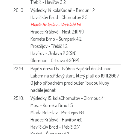
Třebíč - Havířov 3:2
20.10.
Výsledky 14. kola
Kadaň - Beroun 1:2
Havlíčkův Brod - Chomutov 2:3
Mladá Boleslav - Vrchlabí 1:4
Hradec Králové - Most 2:1(PP)
Kometa Brno - Šumperk 4:2
Prostějov - Třebíč 1:2
Havířov - Jihlava 2:3(SN)
Olomouc - Ostrava 4:3(PP)
22.10.
Pajič v dresu Úst. Lvů
Rok Pajič šel do Ústí nad
Labem na střídavý start, který platí do 19.11.2007.
O jeho případném prodloužení budou kluby
nadále jednat.
25.10.
Výsledky 15. kola
Chomutov - Olomouc 4:1
Most - Kometa Brno 1:5
Mladá Boleslav - Prostějov 6:0
Hradec Králové - Havířov 4:0
Havlíčkův Brod - Třebíč 0:7
Kadaň - Šumperk 4:2