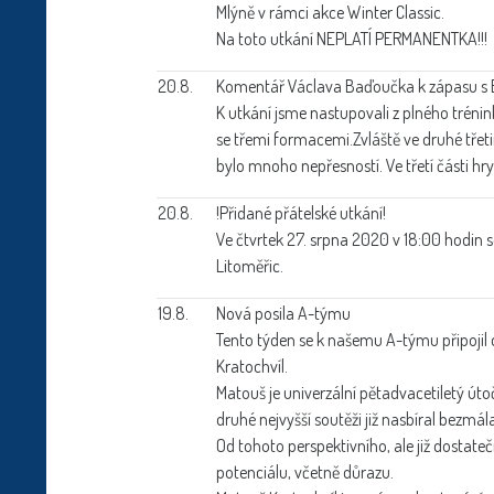
Mlýně v rámci akce Winter Classic.
Na toto utkání NEPLATÍ PERMANENTKA!!!
20.8.
Komentář Václava Baďoučka k zápasu s
K utkání jsme nastupovali z plného trénin
se třemi formacemi.Zvláště ve druhé třeti
bylo mnoho nepřesností. Ve třetí části hry 
20.8.
!Přidané přátelské utkání!
Ve čtvrtek 27. srpna 2020 v 18:00 hodin s
Litoměřic.
19.8.
Nová posila A-týmu
Tento týden se k našemu A-týmu připojil
Kratochvíl.
Matouš je univerzální pětadvacetiletý úto
druhé nejvyšší soutěži již nasbíral bezm
Od tohoto perspektivního, ale již dostate
potenciálu, včetně důrazu.