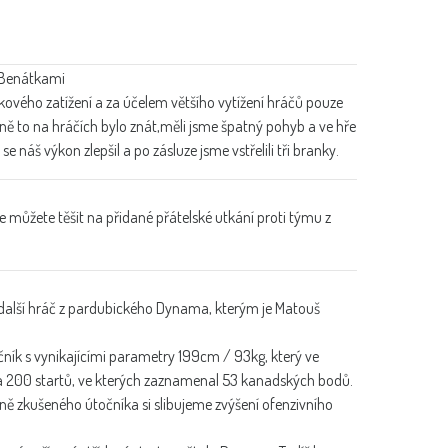
 Benátkami
kového zatížení a za účelem většího vytížení hráčů pouze
ně to na hráčích bylo znát,měli jsme špatný pohyb a ve hře
se náš výkon zlepšil a po zásluze jsme vstřelili tři branky.
e můžete těšit na přidané přátelské utkání proti týmu z
 další hráč z pardubického Dynama, kterým je Matouš
čník s vynikajícími parametry 199cm / 93kg, který ve
ála 200 startů, ve kterých zaznamenal 53 kanadských bodů.
čně zkušeného útočníka si slibujeme zvýšení ofenzivního