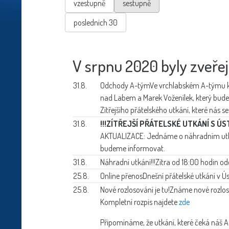
vzestupně
sestupně
posledních 30
V srpnu 2020 byly zveřej
31.8.
Odchody A-tým
Ve vrchlabském A-týmu kon
nad Labem a Marek Voženílek, který bude
Zítřejšího přátelského utkání, které nás 
31.8.
!!!ZÍTŘEJŠÍ PŘÁTELSKÉ UTKÁNÍ S ÚS
AKTUALIZACE: Jednáme o náhradním utkání
budeme informovat.
31.8.
Náhradní utkání
!!!Zítra od 18:00 hodin o
25.8.
Online přenos
Dnešní přátelské utkání v 
25.8.
Nové rozlosování je tu!
Známe nové rozloso
Kompletní rozpis najdete
zde
Připomínáme, že utkání, které čeká náš A