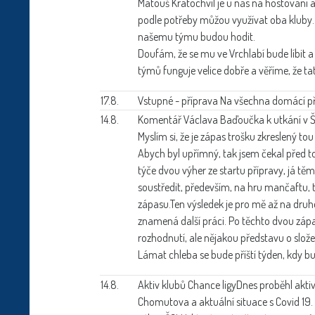
Matouš Kratochvíl je u nás na hostování 
podle potřeby můžou využívat oba kluby.
našemu týmu budou hodit.
Doufám, že se mu ve Vrchlabí bude líbit a
týmů funguje velice dobře a věříme, že t
17.8.
Vstupné - příprava
Na všechna domácí pří
14.8.
Komentář Václava Baďoučka k utkání v 
Myslím si, že je zápas trošku zkreslený to
Abych byl upřímný, tak jsem čekal před tou
týče dvou výher ze startu přípravy, já 
soustředit, především, na hru mančaftu, 
zápasu.Ten výsledek je pro mě až na druh
znamená další práci. Po těchto dvou záp
rozhodnutí, ale nějakou představu o slo
Lámat chleba se bude příští týden, kdy 
14.8.
Aktiv klubů Chance ligy
Dnes proběhl akti
Chomutova a aktuální situace s Covid 19.