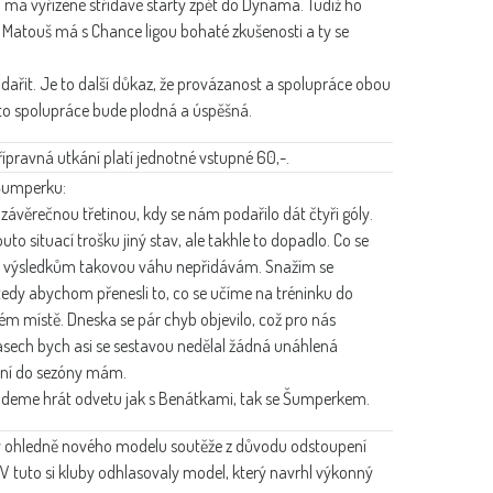
a má vyřízené střídavé starty zpět do Dynama. Tudíž ho
 Matouš má s Chance ligou bohaté zkušenosti a ty se
 dařit. Je to další důkaz, že provázanost a spolupráce obou
ato spolupráce bude plodná a úspěšná.
pravná utkání platí jednotné vstupné 60,-.
Šumperku:
u závěrečnou třetinou, kdy se nám podařilo dát čtyři góly.
to situací trošku jiný stav, ale takhle to dopadlo. Co se
těm výsledkům takovou váhu nepřidávám. Snažím se
tedy abychom přenesli to, co se učíme na tréninku do
ém místě. Dneska se pár chyb objevilo, což pro nás
asech bych asi se sestavou nedělal žádná unáhlená
žení do sezóny mám.
budeme hrát odvetu jak s Benátkami, tak se Šumperkem.
v ohledně nového modelu soutěže z důvodu odstoupení
 V tuto si kluby odhlasovaly model, který navrhl výkonný