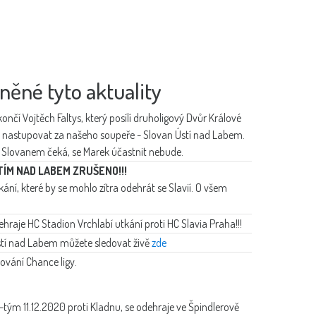
něné tyto aktuality
čí Vojtěch Faltys, který posílí druholigový Dvůr Králové
 nastupovat za našeho soupeře - Slovan Ústí nad Labem.
se Slovanem čeká, se Marek účastnit nebude.
TÍM NAD LABEM ZRUŠENO!!!
, které by se mohlo zítra odehrát se Slavií. O všem
dehraje HC Stadion Vrchlabí utkání proti HC Slavia Praha!!!
Ústí nad Labem můžete sledovat živě
zde
vání Chance ligy.
-tým 11.12.2020 proti Kladnu, se odehraje ve Špindlerově