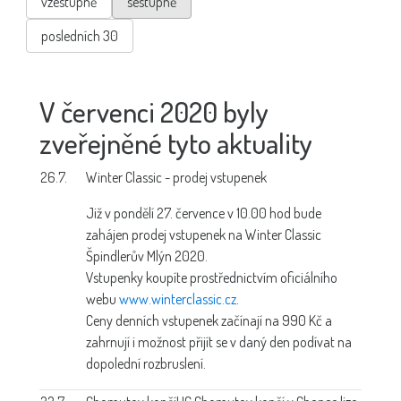
vzestupně
sestupně
posledních 30
V červenci 2020 byly
zveřejněné tyto aktuality
26.7.
Winter Classic - prodej vstupenek
Již v pondělí 27. července v 10.00 hod bude
zahájen prodej vstupenek na Winter Classic
Špindlerův Mlýn 2020.
Vstupenky koupíte prostřednictvím oficiálního
webu
www.winterclassic.cz
.
Ceny denních vstupenek začínají na 990 Kč a
zahrnují i možnost přijít se v daný den podívat na
dopolední rozbruslení.