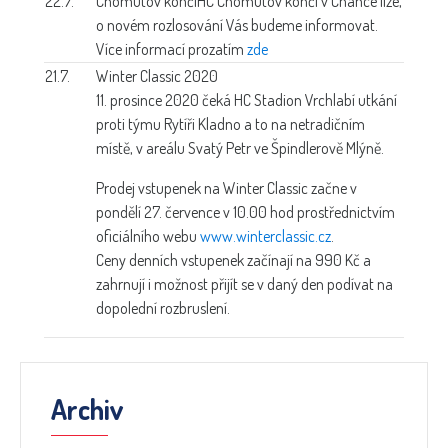
22.7.
Chomutov končí
HC Chomutov končí v Chance lize,
o novém rozlosování Vás budeme informovat.
Více informací prozatím
zde
21.7.
Winter Classic 2020
11. prosince 2020 čeká HC Stadion Vrchlabí utkání
proti týmu Rytíři Kladno a to na netradičním
místě, v areálu Svatý Petr ve Špindlerově Mlýně.
Prodej vstupenek na Winter Classic začne v
pondělí 27. července v 10.00 hod prostřednictvím
oficiálního webu
www.winterclassic.cz
.
Ceny denních vstupenek začínají na 990 Kč a
zahrnují i možnost přijít se v daný den podívat na
dopolední rozbruslení.
Archiv