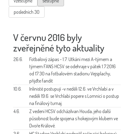
vzestupně
sestupně
posledních 30
V červnu 2016 byly
zveřejněné tyto aktuality
26.6.
Fotbalový zápas - 1.7.
Utkání mezi A-týmem a
týmem FANS HCSV se odehraje v pátek 1.7.2016
od 17:30 na fotbalovém stadionu Vejsplachy,
přijďte fandit
10.6.
Inlinisté postupují -
v neděli 12.6. ve Vrchlabí a v
neděli 19.6. se Vrchlabí popere s Lomnicí o postup
na finálový turnaj.
4.6.
Z vedení HCSV odchází
Ivan Houda, jeho další
působnost bude spojena s hokejovým klubem ve
Dvoře Králové.
3.6.
HC Stadion Vrchlabí
podpořil začínající hokejový