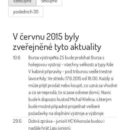
vzestupně
sestupně
posledních 30
V červnu 2015 byly
zveřejněné tyto aktuality
10.6.
Burza výstroje
Na ZS bude probíhat Burza s
hokejovou výstrojí - všechny velikosti a typy Kde:
V kabině přípravky - pod tribunou vedle trestné
lavice Kdy: Ve středu 17.6.2015 od 18.00. Každý si
může přijít prodat nebo koupit, co uzná za vhodné
a co se neprodá, to si zase odnese domů. Navíc
bude k dispozici kustod Michal Křelina, s kterým
bude možné případně projednat veškeré
požadavky na doplnění výstroje a výzbroje.
29.6.
Dobrá zpráva -
junioři HC Krkonoše budou i
nadále hrát Ligu juniorů