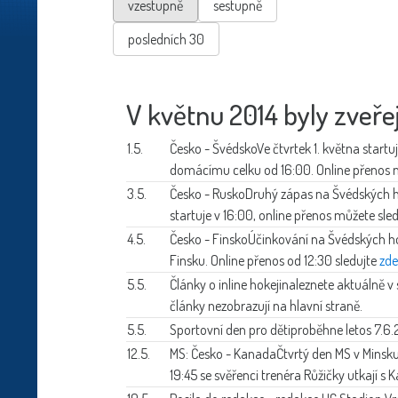
vzestupně
sestupně
posledních 30
V květnu 2014 byly zveře
1.5.
Česko - Švédsko
Ve čtvrtek 1. května start
domácímu celku od 16:00. Online přenos 
3.5.
Česko - Rusko
Druhý zápas na Švédských ho
startuje v 16:00, online přenos můžete sl
4.5.
Česko - Finsko
Účinkování na Švédských ho
Finsku. Online přenos od 12:30 sledujte
zde
5.5.
Články o inline hokeji
naleznete aktuálně v 
články nezobrazují na hlavní straně.
5.5.
Sportovní den pro děti
proběhne letos 7.6.
12.5.
MS: Česko - Kanada
Čtvrtý den MS v Minsku
19:45 se svěřenci trenéra Růžičky utkají 