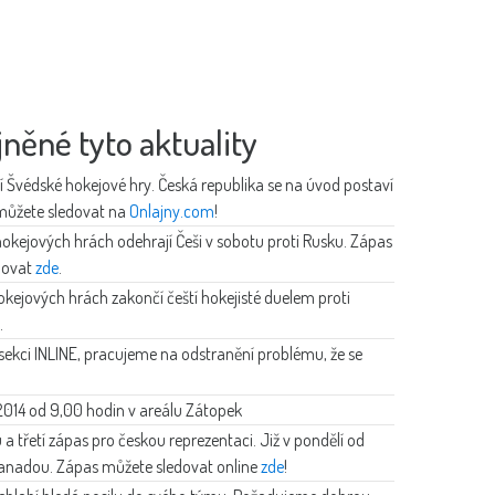
jněné tyto aktuality
ují Švédské hokejové hry. Česká republika se na úvod postaví
můžete sledovat na
Onlajny.com
!
kejových hrách odehrají Češi v sobotu proti Rusku. Zápas
edovat
zde
.
kejových hrách zakončí čeští hokejisté duelem proti
.
sekci INLINE, pracujeme na odstranění problému, že se
2014 od 9,00 hodin v areálu Zátopek
 a třetí zápas pro českou reprezentaci. Již v pondělí od
s Kanadou. Zápas můžete sledovat online
zde
!