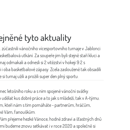
ejněné tyto aktuality
12. zúčastnili vánočního vícesportovního turnaje v Jablonci
sketbalová utkání. Za soupeře jim byli stejně staří kluci a
aj odmakali a odnesli si 2 vitězství v hokeji 9:2 s
 i oba basketbalové zápasy. Zcela zaslouženě tak obsadili
e si turnaj užili a prožili super den plný sportu.
konec letošního roku a s ním spojené vánoční svátky.
 udělat kus dobré práce a to jak s mládeží, tak v A-týmu.
m, kteří nám s tím pomáháte - partnerům, hráčům,
ké Vám, fanouškům.
 Vám přejeme hezké Vánoce, hodně zdraví a šťastných dnů
ámi budeme znovu setkávat i v roce 2020 a společně si