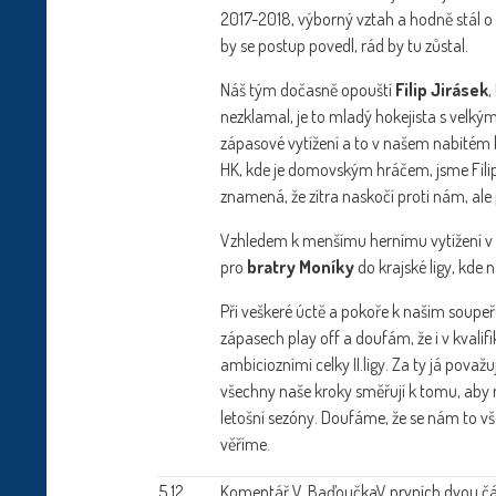
2017-2018, výborný vztah a hodně stál o 
by se postup povedl, rád by tu zůstal.
Náš tým dočasně opouští
Filip Jirásek
,
nezklamal, je to mladý hokejista s velk
zápasové vytížení a to v našem nabitém 
HK, kde je domovským hráčem, jsme Filipa
znamená, že zítra naskočí proti nám, al
Vzhledem k menšímu hernímu vytížení v n
pro
bratry Moníky
do krajské ligy, kde 
Při veškeré úctě a pokoře k našim soupeřů
zápasech play off a doufám, že i v kvalif
ambiciozními celky II.ligy. Za ty já pova
všechny naše kroky směřují k tomu, aby ná
letošní sezóny. Doufáme, že se nám to vš
věříme.
5.12.
Komentář V. Baďoučka
V prvních dvou čá