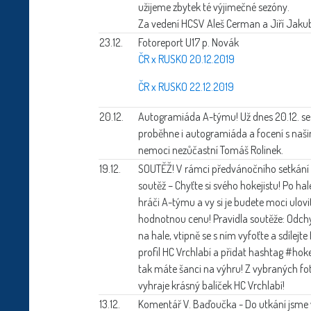
užijeme zbytek té výjimečné sezóny.
Za vedení HCSV Aleš Cerman a Jiří Jaku
23.12.
Fotoreport U17 p. Novák
ČR x RUSKO 20.12.2019
ČR x RUSKO 22.12.2019
20.12.
Autogramiáda A-týmu!
Už dnes 20.12. s
proběhne i autogramiáda a focení s na
nemoci nezůčastní Tomáš Rolinek.
19.12.
SOUTĚŽ!
V rámci předvánočního setkání s 
soutěž – Chyťte si svého hokejistu! Po h
hráči A-týmu a vy si je budete moci ulovit
hodnotnou cenu! Pravidla soutěže: Odchy
na hale, vtipně se s ním vyfoťte a sdílejt
profil HC Vrchlabí a přidat hashtag #hok
tak máte šanci na výhru! Z vybraných fot
vyhraje krásný balíček HC Vrchlabí!
13.12.
Komentář V. Baďoučka -
Do utkání jsme v