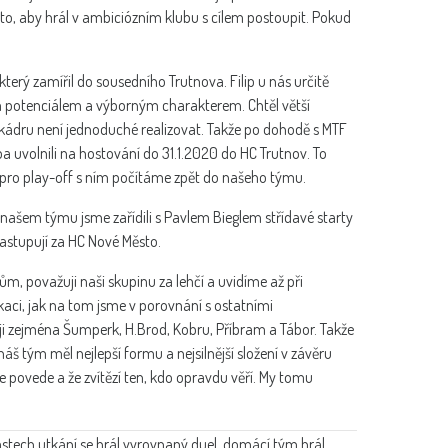
to, aby hrál v ambiciózním klubu s cílem postoupit. Pokud
 který zamířil do sousedního Trutnova. Filip u nás určitě
ým potenciálem a výborným charakterem. Chtěl větší
kádru není jednoduché realizovat. Takže po dohodě s MTF
 uvolnili na hostování do 31.1.2020 do HC Trutnov. To
e pro play-off s ním počítáme zpět do našeho týmu.
ašem týmu jsme zařídili s Pavlem Bieglem střídavé starty
nastupují za HC Nové Město.
m, považuji naši skupinu za lehčí a uvidíme až při
ikaci, jak na tom jsme v porovnání s ostatními
žuji zejména Šumperk, H.Brod, Kobru, Příbram a Tábor. Takže
š tým měl nejlepší formu a nejsilnější složení v závěru
e povede a že zvítězí ten, kdo opravdu věří. My tomu
stech utkání se hrál vyrovnaný duel, domácí tým hrál