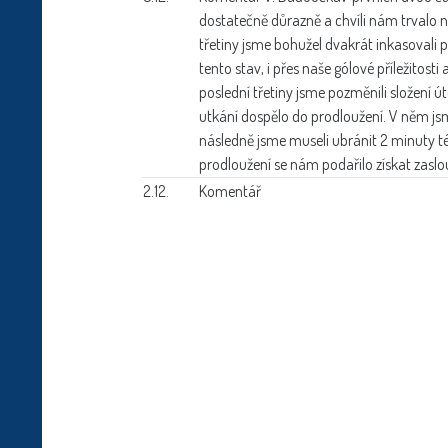
dostatečně důrazně a chvíli nám trvalo ne
třetiny jsme bohužel dvakrát inkasovali 
tento stav, i přes naše gólové příležitosti
poslední třetiny jsme pozměnili složení 
utkání dospělo do prodloužení. V něm jsm
následně jsme museli ubránit 2 minuty 
prodloužení se nám podařilo získat zasl
2.12.
Komentář