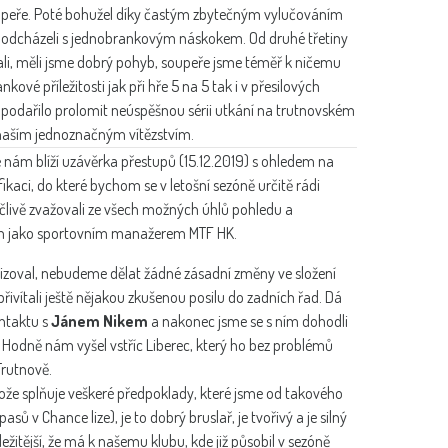
 soupeře. Poté bohužel díky častým zbytečným vylučováním
me odcházeli s jednobrankovým náskokem. Od druhé třetiny
li, měli jsme dobrý pohyb, soupeře jsme téměř k ničemu
ové příležitosti jak při hře 5 na 5 tak i v přesilových
podařilo prolomit neúspěšnou sérii utkání na trutnovském
k naším jednoznačným vítězstvím.
 nám blíží uzávěrka přestupů (15.12.2019) s ohledem na
kaci, do které bychom se v letošní sezóně určitě rádi
člivě zvažovali ze všech možných úhlů pohledu a
řem jako sportovním manažerem MTF HK.
avizoval, nebudeme dělat žádné zásadní změny ve složení
řivítali ještě nějakou zkušenou posilu do zadních řad. Dá
ontaktu s
Jánem Nikem
a nakonec jsme se s ním dohodli
 Hodně nám vyšel vstříc Liberec, který ho bez problémů
Trutnově.
tože splňuje veškeré předpoklady, které jsme od takového
ů v Chance lize), je to dobrý bruslař, je tvořivý a je silný
ežitější, že má k našemu klubu, kde již působil v sezóně