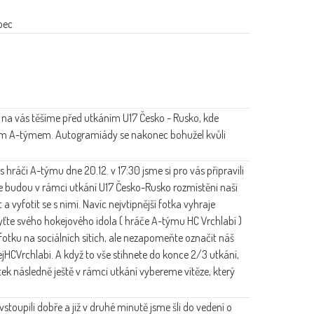
bec
e na vás těšíme před utkáním U17 Česko - Rusko, kde
šim A-týmem. Autogramiády se nakonec bohužel kvůli
hráči A-týmu dne 20.12. v 17:30 jsme si pro vás připravili
ale budou v rámci utkání U17 Česko-Rusko rozmístěni naši
 a vyfotit se s nimi. Navíc nejvtipnější fotka vyhraje
ťte svého hokejového idola ( hráče A-týmu HC Vrchlabí )
e fotku na sociálních sítích, ale nezapomeňte označit náš
ejHCVrchlabi. A když to vše stihnete do konce 2/3 utkání,
ek následně ještě v rámci utkání vybereme vítěze, který
stoupili dobře a již v druhé minutě jsme šli do vedení o