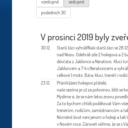
vzestupně
sestupně
posledních 30
V prosinci 2019 byly zveř
30.12.
Starší žáci vyhráli!
Naši starší žáci se 28.
nad Nisou. Odehráli zde 2 hokejová a 2 ba
děvčata z Jablonce a Neratovic. Kluci turn
Jabloncem a 7:4 s Neratovicemi a vyhráli
celkové 1.místo. Bára, kluci, trenéři i rodič
23.12.
Přání
Vážení hokejoví přátelé,
naše sezóna je už za polovinou, blíží se 
Myslíme si, že se nám letos znovu povedlo
Za to bychom chtěli poděkovat Vám vše
trenérům, rodičům, zaměstnancům a ta
Nicméně život není jenom o hokeji a tak
v Novém roce. Zároveň věříme, že se s V