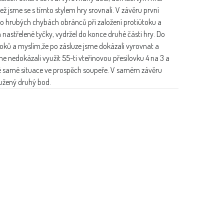
ž jsme se s tímto stylem hry srovnali. V závěru první
po hrubých chybách obránců při založení protiútoku a
 a nastřelené tyčky, vydržel do konce druhé části hry. Do
útoků a myslím,že po zásluze jsme dokázali vyrovnat a
e nedokázali využít 55-ti vteřinovou přesilovku 4 na 3 a
té samé situace ve prospěch soupeře. V samém závěru
oužený druhý bod.