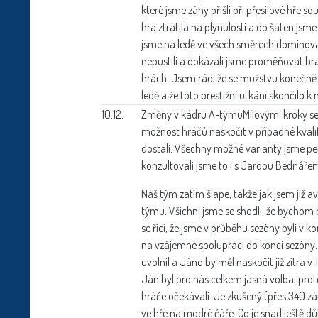
které jsme záhy přišli při přesilové hře
hra ztratila na plynulosti a do šaten js
jsme na ledě ve všech směrech dominova
nepustili a dokázali jsme proměňovat brank
hrách. Jsem rád, že se mužstvu konečně 
ledě a že toto prestižní utkání skončilo 
10.12.
Změny v kádru A-týmu
Mílovými kroky se
možnost hráčů naskočit v případné kvalifi
dostali. Všechny možné varianty jsme pe
konzultovali jsme to i s Jardou Bedná
Náš tým zatím šlape, takže jak jsem již 
týmu. Všichni jsme se shodli, že bychom p
se říci, že jsme v průběhu sezóny byli v k
na vzájemné spolupráci do konci sezóny.
uvolnil a Jáno by měl naskočit již zítra v 
Ján byl pro nás celkem jasná volba, pro
hráče očekávali. Je zkušený (přes 340 zápas
ve hře na modré čáře. Co je snad ještě důl