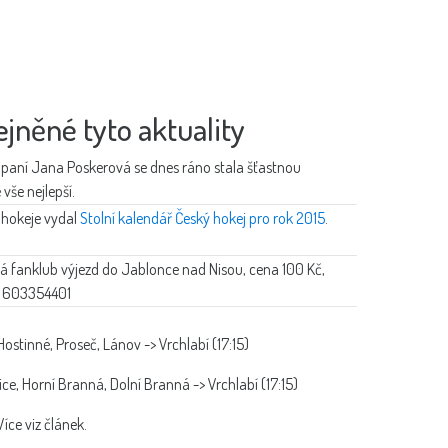
ejněné tyto aktuality
paní Jana Poskerová se dnes ráno stala šťastnou
vše nejlepší.
 hokeje vydal
Stolní kalendář Český hokej pro rok 2015
.
ádá fanklub výjezd do Jablonce nad Nisou, cena 100 Kč,
.: 603354401
 Hostinné, Proseč, Lánov -> Vrchlabí (17:15)
ice, Horní Branná, Dolní Branná -> Vrchlabí (17:15)
íce viz článek.