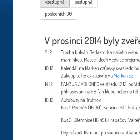
vzestupně
sestupně
posledních 30
V prosinci 2014 byly zveř
2.12.
Trocha bulváru
Redaktorka našeho webu, 
maminkou. Matce i dceři Hedvice přejeme 
10.12.
Kalendář na Marken.cz
Český svaz ledního
Zakoupíte ho exkluzivně na
Marken.cz
.
14.12.
FANBUS JABLONEC
ve středu 17.12. poř
přihlašování na FB fan klubu nebo na tel
16.12.
Autobusy na Trutnov
Bus 1: Podhůří (16:30), Kunčice, Kl. Lhota,
Bus 2: Jilemnice (16:45), Hrabačov, Valteř
Odjezd zpět 15 minut po skončení utkání. V