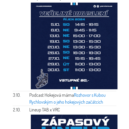
3.10.
Podcast Hokejová máma
Rozhovor s Kubou
Rychlovským o jeho hokejových začátcích
2.10.
Lineup TAB x VRC