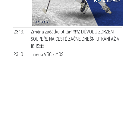
23.10.
Změna začátku utkání
❗❗❗Z DŮVODU ZDRŽENÍ
SOUPEŘE NA CESTĚ ZAČNE DNEŠNÍ UTKÁNÍ AŽ V
18:15❗❗❗
23.10.
Lineup VRC x MOS