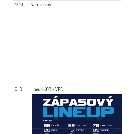
22.10.
Narozeniny
19.10.
Lineup KOB x VRC