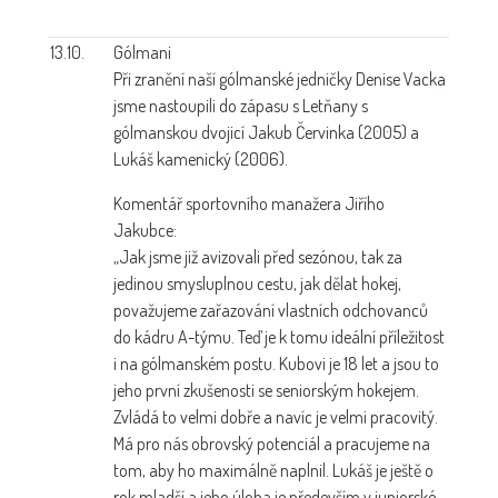
13.10.
Gólmani
Při zranění naší gólmanské jedničky Denise Vacka
jsme nastoupili do zápasu s Letňany s
gólmanskou dvojicí Jakub Červinka (2005) a
Lukáš kamenický (2006).
Komentář sportovního manažera Jiřího
Jakubce:
„Jak jsme již avizovali před sezónou, tak za
jedinou smysluplnou cestu, jak dělat hokej,
považujeme zařazování vlastních odchovanců
do kádru A-týmu. Teď je k tomu ideální příležitost
i na gólmanském postu. Kubovi je 18 let a jsou to
jeho první zkušenosti se seniorským hokejem.
Zvládá to velmi dobře a navíc je velmi pracovitý.
Má pro nás obrovský potenciál a pracujeme na
tom, aby ho maximálně naplnil. Lukáš je ještě o
rok mladší a jeho úloha je především v juniorské