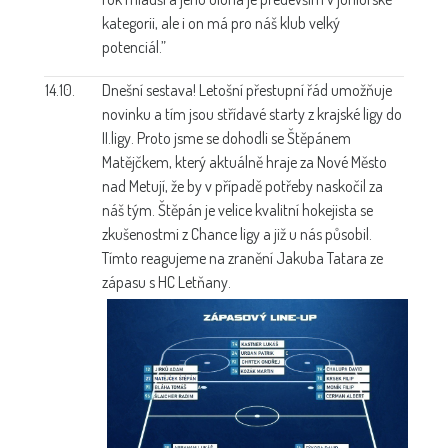
kategorii, ale i on má pro náš klub velký
potenciál.”
14.10.
Dnešní sestava!
Letošní přestupní řád umožňuje
novinku a tím jsou střídavé starty z krajské ligy do
II.ligy. Proto jsme se dohodli se Štěpánem
Matějčkem, který aktuálně hraje za Nové Město
nad Metují, že by v případě potřeby naskočil za
náš tým. Štěpán je velice kvalitní hokejista se
zkušenostmi z Chance ligy a již u nás působil.
Tímto reagujeme na zranění Jakuba Tatara ze
zápasu s HC Letňany.