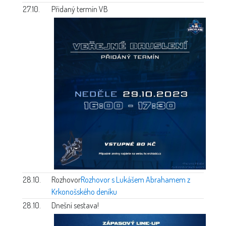
27.10.
Přidaný termín VB
28.10.
Rozhovor
Rozhovor s Lukášem Abrahamem z
Krkonošského deníku
28.10.
Dnešní sestava!