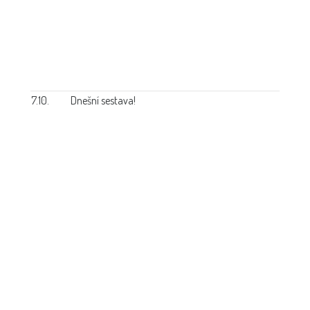
7.10.
Dnešní sestava!