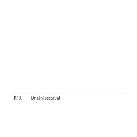
11.10.
Dnešní sestava!