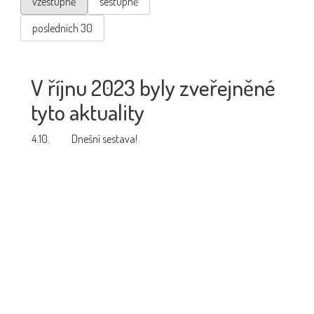
vzestupně
sestupně
posledních 30
V říjnu 2023 byly zveřejněné
tyto aktuality
4.10.
Dnešní sestava!