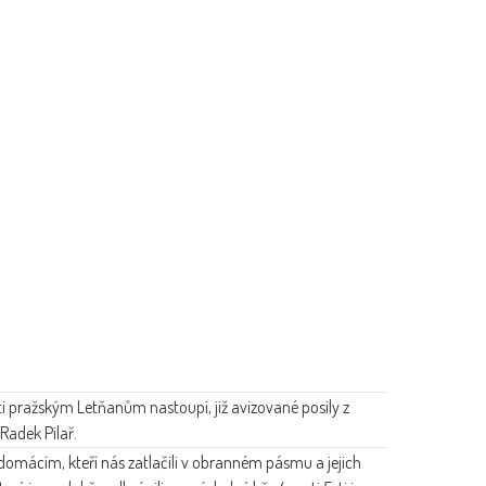
ti pražským Letňanům nastoupí, již avizované posily z
Radek Pilař.
 domácím, kteří nás zatlačili v obranném pásmu a jejich