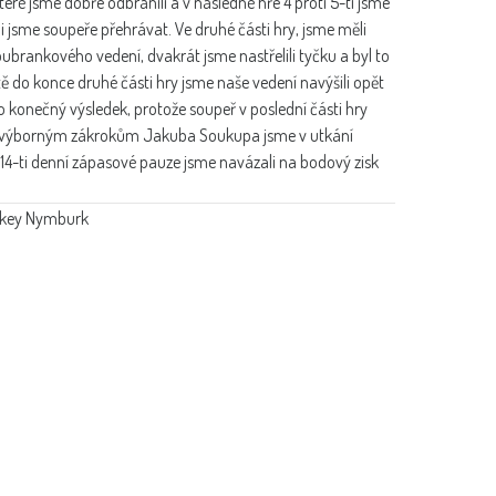
teré jsme dobře odbránili a v následné hře 4 proti 5-ti jsme
li jsme soupeře přehrávat. Ve druhé části hry, jsme měli
oubrankového vedení, dvakrát jsme nastřelili tyčku a byl to
ště do konce druhé části hry jsme naše vedení navýšili opět
ro konečný výsledek, protože soupeř v poslední části hry
i a výborným zákrokům Jakuba Soukupa jsme v utkání
 14-ti denní zápasové pauze jsme navázali na bodový zisk
ckey Nymburk