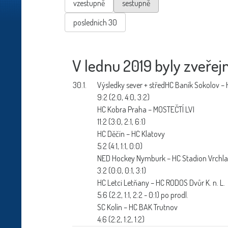
vzestupně
sestupně
posledních 30
V lednu 2019 byly zveřejn
30.1.
Výsledky sever + střed
HC Baník Sokolov – H
9:2 (2:0, 4:0, 3:2)
HC Kobra Praha – MOSTEČTÍ LVI
11:2 (3:0, 2:1, 6:1)
HC Děčín – HC Klatovy
5:2 (4:1, 1:1, 0:0)
NED Hockey Nymburk – HC Stadion Vrchla
3:2 (0:0, 0:1, 3:1)
HC Letci Letňany – HC RODOS Dvůr K. n. L.
5:6 (2:2, 1:1, 2:2 - 0:1) po prodl.
SC Kolín – HC BAK Trutnov
4:6 (2:2, 1:2, 1:2)