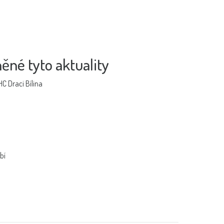
ěné tyto aktuality
C Draci Bílina
bí