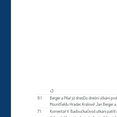
<3
9.1.
Berger a Pilař již dnes
Do dnešní utkání pro
Mountfieldu Hradec Králové! Jan Berger a 
7.1.
Komentář V. Baďoučka
Úvod utkání patřil