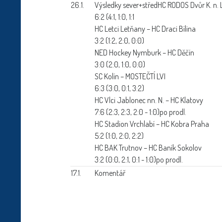
26.1.
Výsledky sever+střed
HC RODOS Dvůr K. n. L
6:2 (4:1, 1:0, 1:1
HC Letci Letňany – HC Draci Bílina
3:2 (1:2, 2:0, 0:0)
NED Hockey Nymburk – HC Děčín
3:0 (2:0, 1:0, 0:0)
SC Kolín – MOSTEČTÍ LVI
6:3 (3:0, 0:1, 3:2)
HC Vlci Jablonec nn. N. – HC Klatovy
7:6 (2:3, 2:3, 2:0 - 1:0)po prodl.
HC Stadion Vrchlabí – HC Kobra Praha
5:2 (1:0, 2:0, 2:2)
HC BAK Trutnov – HC Baník Sokolov
3:2 (0:0, 2:1, 0:1 - 1:0)po prodl.
17.1.
Komentář