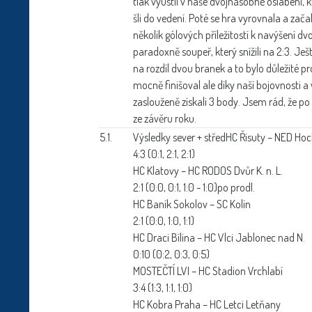
tlak vyústil v naše dvojnásobné oslabení, k
šli do vedení. Poté se hra vyrovnala a zača
několik gólových příležitostí k navýšení dv
paradoxně soupeř, který snížili na 2:3. Je
na rozdíl dvou branek a to bylo důležité p
mocně finišoval ale díky naší bojovnost
zaslouženě získali 3 body. Jsem rád, že po
ze závěru roku.
5.1.
Výsledky sever + střed
HC Řisuty – NED Ho
4:3 (0:1, 2:1, 2:1)
HC Klatovy – HC RODOS Dvůr K. n. L.
2:1 (0:0, 0:1, 1:0 - 1:0)po prodl.
HC Baník Sokolov – SC Kolín
2:1 (0:0, 1:0, 1:1)
HC Draci Bílina – HC Vlci Jablonec nad N.
0:10 (0:2, 0:3, 0:5)
MOSTEČTÍ LVI – HC Stadion Vrchlabí
3:4 (1:3, 1:1, 1:0)
HC Kobra Praha – HC Letci Letňany