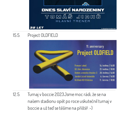
15.5.
Project OLDFIELD
12.5.
Turnaj v boccie 2023
Jsme moc rádi, že se na
našem stadionu opět po roce uskutečnil turnaj v
boccie a už teď se těšíme na příště! :-)