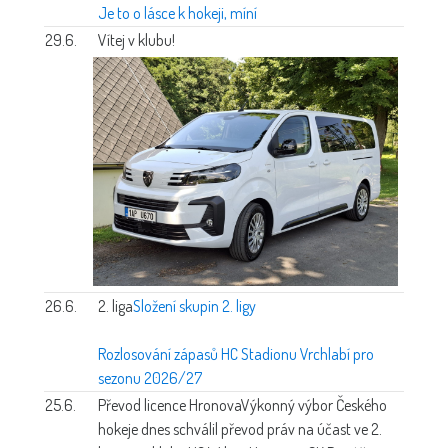
Je to o lásce k hokeji, míní
29.6.
Vítej v klubu!
26.6.
2. liga
Složení skupin 2. ligy
Rozlosování zápasů HC Stadionu Vrchlabí pro
sezonu 2026/27
25.6.
Převod licence Hronova
Výkonný výbor Českého
hokeje dnes schválil převod práv na účast ve 2.