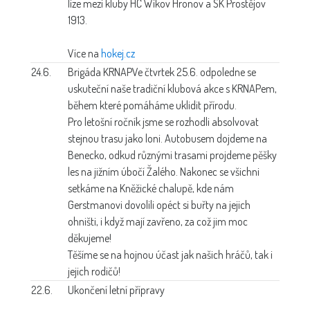
lize mezi kluby HC Wikov Hronov a SK Prostějov
1913.
Více na
hokej.cz
24.6.
Brigáda KRNAP
Ve čtvrtek 25.6. odpoledne se
uskuteční naše tradiční klubová akce s KRNAPem,
během které pomáháme uklidit přírodu.
Pro letošní ročník jsme se rozhodli absolvovat
stejnou trasu jako loni. Autobusem dojdeme na
Benecko, odkud různými trasami projdeme pěšky
les na jižním úbočí Žalého. Nakonec se všichni
setkáme na Kněžické chalupě, kde nám
Gerstmanovi dovolili opéct si buřty na jejich
ohništi, i když mají zavřeno, za což jim moc
děkujeme!
Těšíme se na hojnou účast jak našich hráčů, tak i
jejich rodičů!
22.6.
Ukončení letní přípravy