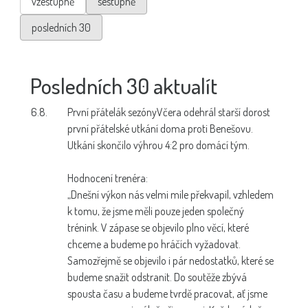
vzestupně
sestupně
posledních 30
Posledních 30 aktualít
6.8.
První přátelák sezóny
Včera odehrál starší dorost
první přátelské utkání doma proti Benešovu.
Utkání skončilo výhrou 4:2 pro domácí tým.
Hodnocení trenéra:
„Dnešní výkon nás velmi mile překvapil, vzhledem
k tomu, že jsme měli pouze jeden společný
trénink. V zápase se objevilo plno věcí, které
chceme a budeme po hráčích vyžadovat.
Samozřejmě se objevilo i pár nedostatků, které se
budeme snažit odstranit. Do soutěže zbývá
spousta času a budeme tvrdě pracovat, ať jsme