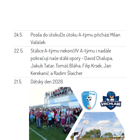
24.5.
Posila do útoku
Do útoku A-týmu přichází Milan
Valášek.
22.5.
Stálice A-týmu nekončí!
V A-týmu i nadále
pokračují naše stálé opory - David Chalupa,
Jakub Tatar, Tomáš Bláha, Filip Krsek, Jan
Kerekanič a Radim Šlaicher.
21.5.
Dětský den 2026