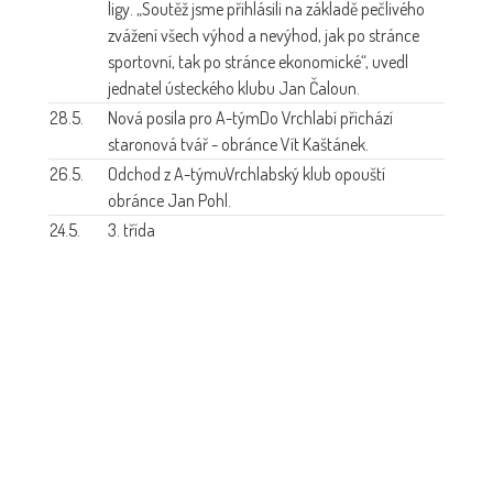
ligy. „Soutěž jsme přihlásili na základě pečlivého
zvážení všech výhod a nevýhod, jak po stránce
sportovní, tak po stránce ekonomické“, uvedl
jednatel ústeckého klubu Jan Čaloun.
28.5.
Nová posila pro A-tým
Do Vrchlabí přichází
staronová tvář - obránce Vít Kaštánek.
26.5.
Odchod z A-týmu
Vrchlabský klub opouští
obránce Jan Pohl.
24.5.
3. třída