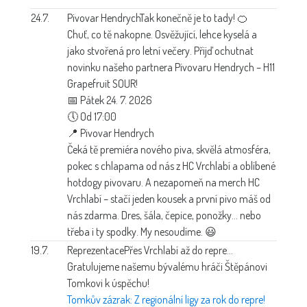
24.7.
Pivovar Hendrych
Tak konečně je to tady! 🍊
Chuť, co tě nakopne. Osvěžující, lehce kyselá a
jako stvořená pro letní večery. Přijď ochutnat
novinku našeho partnera Pivovaru Hendrych – H11
Grapefruit SOUR!
📅 Pátek 24. 7. 2026
🕔 Od 17:00
📍 Pivovar Hendrych
Čeká tě premiéra nového piva, skvělá atmosféra,
pokec s chlapama od nás z HC Vrchlabí a oblíbené
hotdogy pivovaru. A nezapomeň na merch HC
Vrchlabí – stačí jeden kousek a první pivo máš od
nás zdarma. Dres, šála, čepice, ponožky… nebo
třeba i ty spodky. My nesoudíme. 😃
19.7.
Reprezentace
Přes Vrchlabí až do repre…
Gratulujeme našemu bývalému hráči Štěpánovi
Tomkovi k úspěchu!
Tomkův zázrak: Z regionální ligy za rok do repre!