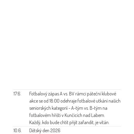
17.6.
Fotbalový zápas A vs. B
V rámci páteční klubové
akce se od 18:00 odehraje fotbalové utkání našich
seniorských kategorií - A-tým vs. B-tým na
fotbalovém hřišti v Kunčicích nad Labem.
Každý, kdo bude chtít přijít zafandit, je vítán.
10.6.
Dětský den 2026