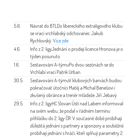
5.6.
Návrat do BTL
Do libereckého extraligového klubu
se vrací vrchlabský odchovanec Jakub
Rychlovský.
Více zde
4.6.
Info z 2. ligy
Jednání o prodeji licence Hronova je o
týden posunuto.
1.6.
Sestavování A-týmu
Po dvou sezónách se do
Vrchlabí vrací Patrik Urban.
30.5.
Sestavování A-týmu
V klubových barvách budou
pokračovat útočníci Matěj a Michal Benešovi i
zkušený obránce a trenér mládeže Jiří Jebavý.
29.5.
Info z 2. ligy
HC Slovan Ústí nad Labem informoval
na svém webu, že podal v řádném termínu
přihlášku do 2. ligy ČR. V současné době probíhají
důležitá jednání s partnery a sponzory a souběžně
probíhají jednání s hráči, kteří splňují parametry 2.