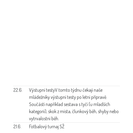
22.6.
Výstupní testy
V tomto týdnu čekají naše
mládežníky výstupní testy po letní přípravě.
Součástí například sestava s tyčí (u mladších
kategorií), skok z místa, člunkový běh, shyby nebo
vytrvalostní běh.
21.6.
Fotbalový turnaj SŽ