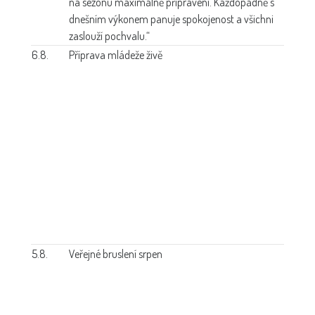
na sezonu maximálně připraveni. Každopádně s
dnešním výkonem panuje spokojenost a všichni
zaslouží pochvalu.“
6.8.
Příprava mládeže živě
5.8.
Veřejné bruslení srpen