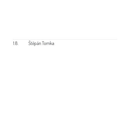
1.8.
Štěpán Tomka