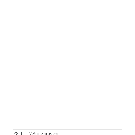
29.11.
Veřejné bruslení