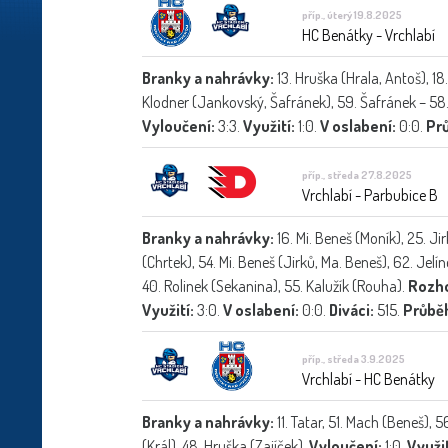
příp., úterý 19.8.2025
HC Benátky - Vrchlabí
Branky a nahrávky:
13. Hruška (Hrala, Antoš), 18
Klodner (Jankovský, Šafránek), 59. Šafránek – 58
Vyloučení:
3:3.
Využití:
1:0.
V oslabení:
0:0.
Prů
příp., středa 27.8.2025
Vrchlabí - Parbubice B
Branky a nahrávky:
16. Mi. Beneš (Moník), 25. Ji
(Chrtek), 54. Mi. Beneš (Jirků, Ma. Beneš), 62. Jelí
40. Rolinek (Sekanina), 55. Kalužík (Rouha).
Rozho
Využití:
3:0.
V oslabení:
0:0.
Diváci:
515.
Průbě
příp., středa 3.9.2025
Vrchlabí - HC Benátky
Branky a nahrávky:
11. Tatar, 51. Mach (Beneš), 
(Král), 48. Hruška (Zajíček).
Vyloučení:
1:0.
Využit