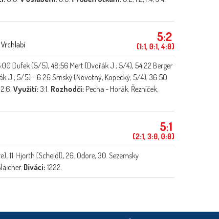
5:2
 Vrchlabí
(1:1, 0:1, 4:0)
:00 Dufek (5/5), 48:56 Mert (Dvořák J.; 5/4), 54:22 Berger
ák J.; 5/5) - 6:26 Srnský (Novotný, Kopecký; 5/4), 36:50
2:6.
Využití:
3:1.
Rozhodčí:
Pecha - Horák, Řezníček.
5:1
(2:1, 3:0, 0:0)
e), 11. Hjorth (Scheidl), 26. Odore, 30. Sezemsky
Šlaicher.
Diváci:
1222.