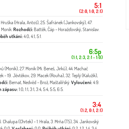
5:1
(2:0, 1:0, 2:1)
. Hruška (Hrala, Antoš), 25. Šafránek (Jankovský), 47.
. Moník.
Rozhodčí:
Battěk, Čáp – Horažďovský, Stanislav.
běh utkání:
4:0, 4:1, 5:1.
6:5p
(1:1, 2:3, 2:1 - 1:0)
rků (Moník), 27. Moník (Mi. Beneš, Jirků), 44. Machač
nek – 19. Jěvtěkov, 29. Macek (Rouha), 32. Teplý (Kalužík),
dčí:
Bernat, Nedvěd – Brož, Maštalířský.
Vyloučení:
4:9.
h zápasu:
1:0, 1:1, 3:1, 3:4, 5:4, 5:5, 6:5.
3:4
(1:2, 0:1, 2:1)
56. Chalupa (Chrtek) – 1. Hrala, 3. Mrňa (TS), 34. Jankovský
í:
0:0.
V oslabení:
0:0.
Průběh utkání:
0:2, 1:2, 1:4, 3:4.