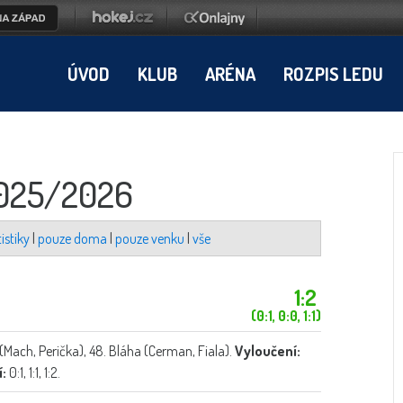
ÚVOD
KLUB
ARÉNA
ROZPIS LEDU
2025/2026
istiky
|
pouze doma
|
pouze venku
|
vše
1:2
(0:1, 0:0, 1:1)
(Mach, Perička), 48. Bláha (Cerman, Fiala).
Vyloučení:
:
0:1, 1:1, 1:2.