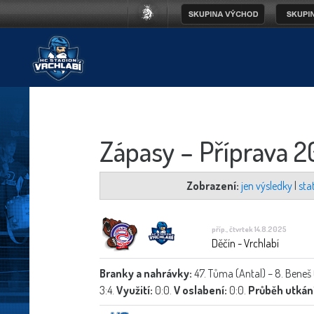
Zápasy –
Příprava 
Zobrazení:
jen výsledky
|
stat
příp., čtvrtek 14.8.2025
Děčín - Vrchlabí
Branky a nahrávky:
47. Tůma (Antal) – 8. Beneš 
3:4.
Využití:
0:0.
V oslabení:
0:0.
Průběh utkání