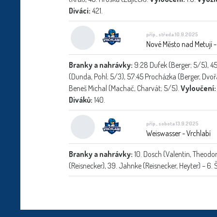
Diváci:
421.
příp., středa 10.9.2025
Nové Město nad Metují -
Branky a nahrávky:
9:28 Dufek (Berger; 5/5), 45
(Dunda, Pohl; 5/3), 57:45 Procházka (Berger, Dvoř
Beneš Michal (Machač, Charvát; 5/5).
Vyloučení:
Diváků:
140.
příp., sobota 13.9.2025
Weiswasser - Vrchlabí
Branky a nahrávky:
10. Dosch (Valentin, Theodor
(Reisnecker), 39. Jahnke (Reisnecker, Heyter) – 6. 