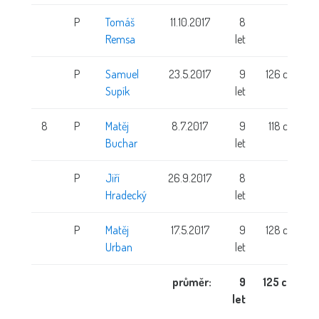
P
Tomáš
11.10.2017
8
Remsa
let
P
Samuel
23.5.2017
9
126 cm
Supík
let
8
P
Matěj
8.7.2017
9
118 cm
Buchar
let
P
Jiří
26.9.2017
8
Hradecký
let
P
Matěj
17.5.2017
9
128 cm
Urban
let
průměr:
9
125 cm
let