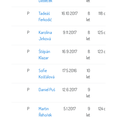
Dědeček
let
P
Tadeáš
16.10.2017
8
118 cm
Ferkodič
let
P
Karolína
9.11.2017
8
125 cm
Jirková
let
P
Štěpán
16.9.2017
8
123 cm
Klazar
let
P
Sofie
17.5.2016
10
Košťálová
let
P
Daniel Puš
12.6.2017
9
let
P
Martin
5.1.2017
9
124 cm
Řehořek
let