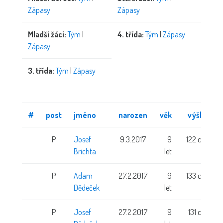
Zápasy
Zápasy
Mladší žáci:
Tým
|
4. třída:
Tým
|
Zápasy
Zápasy
3. třída:
Tým
|
Zápasy
#
post
jméno
narozen
věk
výška
P
Josef
9.3.2017
9
122 cm
Brichta
let
P
Adam
27.2.2017
9
133 cm
Dědeček
let
P
Josef
27.2.2017
9
131 cm