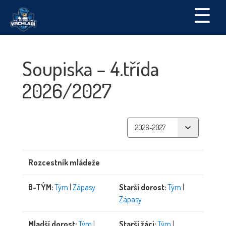
☰
Soupiska – 4.třída
2026/2027
Rozcestník mládeže
B-TÝM:
Tým
|
Zápasy
Starší dorost:
Tým
|
Zápasy
Mladší dorost:
Tým
|
Starší žáci:
Tým
|