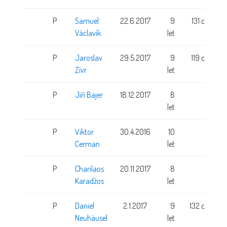
P
Samuel
22.6.2017
9
131 cm
Václavík
let
P
Jaroslav
29.5.2017
9
119 cm
Zívr
let
P
Jiří Bajer
18.12.2017
8
let
P
Viktor
30.4.2016
10
Cerman
let
P
Charilaos
20.11.2017
8
Karadžos
let
P
Daniel
2.1.2017
9
132 cm
Neuhäusel
let