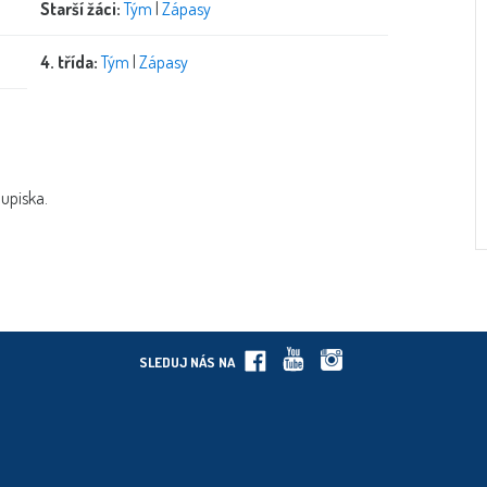
Starší žáci:
Tým
|
Zápasy
4. třída:
Tým
|
Zápasy
oupiska.
SLEDUJ NÁS NA