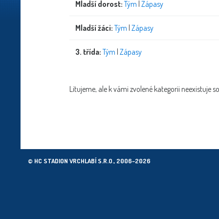
Mladší dorost:
Tým
|
Zápasy
Mladší žáci:
Tým
|
Zápasy
3. třída:
Tým
|
Zápasy
Litujeme, ale k vámi zvolené kategorii neexistuje s
© HC STADION VRCHLABÍ S.R.O., 2006–2026