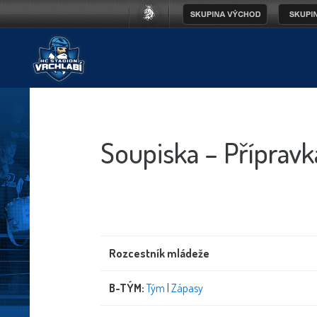
Soupiska – Příprav
Rozcestník mládeže
B-TÝM:
Tým
|
Zápasy