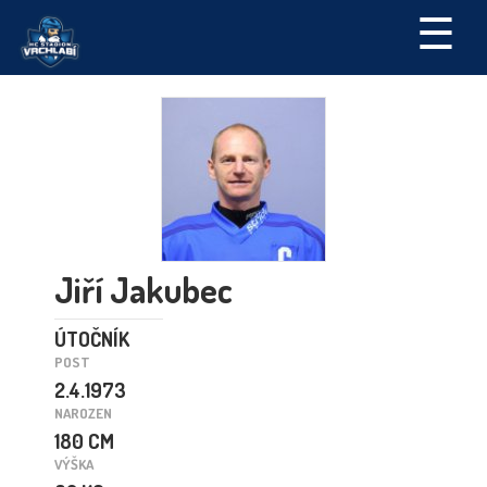
☰
Jiří Jakubec
ÚTOČNÍK
POST
2.4.1973
NAROZEN
180 CM
VÝŠKA