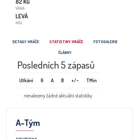
82 KG
VÁHA
LEVÁ
HŮL
DETAILY HRÁČE
STATISTIKY HRÁČE
FOTOGALERIE
ČLÁNKY
Posledních 5 zápasů
Utkání
G
A
B
+/−
TMin
nenalezeny žádné aktuální statistiky
A-Tým