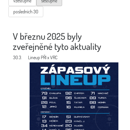
vzestupně
sestupně
posledních 30
V březnu 2025 byly
zveřejněné tyto aktuality
30.3.
Lineup PŘI x VRC