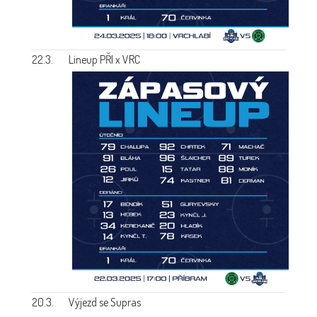
22.3.
Lineup PŘI x VRC
20.3.
Výjezd se Supras