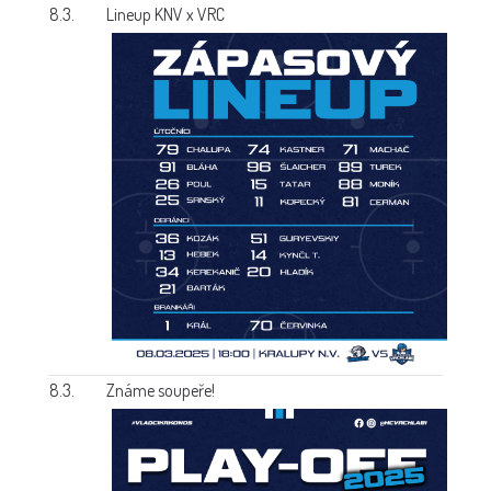
8.3.
Lineup KNV x VRC
8.3.
Známe soupeře!