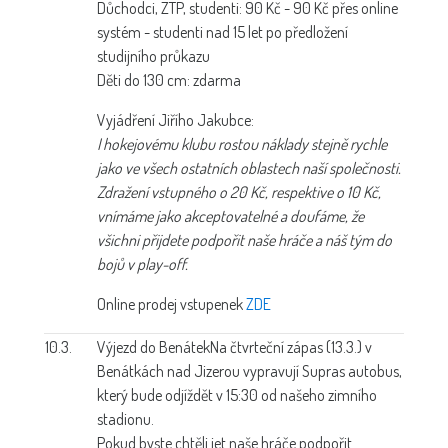
Důchodci, ZTP, studenti: 90 Kč - 90 Kč přes online
systém - studenti nad 15 let po předložení
studijního průkazu
Děti do 130 cm: zdarma
Vyjádření Jiřího Jakubce:
I hokejovému klubu rostou náklady stejně rychle
jako ve všech ostatních oblastech naší společnosti.
Zdražení vstupného o 20 Kč, respektive o 10 Kč,
vnímáme jako akceptovatelné a doufáme, že
všichni přijdete podpořit naše hráče a náš tým do
bojů v play-off.
Online prodej vstupenek
ZDE
10.3.
Výjezd do Benátek
Na čtvrteční zápas (13.3.) v
Benátkách nad Jizerou vypravují Supras autobus,
který bude odjíždět v 15:30 od našeho zimního
stadionu.
Pokud byste chtěli jet naše hráče podpořit