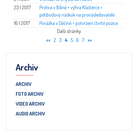
23.1.2017
Prohra v Bílině + výhra Klášterce =
pětibodový náskok na pronásledovatele
16.1.2017
Porážka v Děčíně = potvrzení čtvrté pozice
Další stránky
<<
2
3
4
5
6
7
>>
Archiv
ARCHIV
FOTO ARCHIV
VIDEO ARCHIV
AUDIO ARCHIV