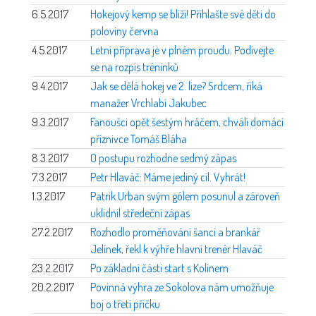
6.5.2017
Hokejový kemp se blíží! Příhlašte své děti do
poloviny června
4.5.2017
Letní příprava je v plném proudu. Podívejte
se na rozpis tréninků
9.4.2017
Jak se dělá hokej ve 2. lize? Srdcem, říká
manažer Vrchlabí Jakubec
9.3.2017
Fanoušci opět šestým hráčem, chválí domácí
příznivce Tomáš Bláha
8.3.2017
O postupu rozhodne sedmý zápas
7.3.2017
Petr Hlaváč: Máme jediný cíl. Vyhrát!
1.3.2017
Patrik Urban svým gólem posunul a zároveň
uklidnil středeční zápas
27.2.2017
Rozhodlo proměňování šancí a brankář
Jelínek, řekl k výhře hlavní trenér Hlaváč
23.2.2017
Po základní části start s Kolínem
20.2.2017
Povinná výhra ze Sokolova nám umožňuje
boj o třetí příčku