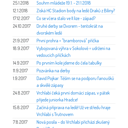
25.1.2018
Souhrn mládeže 19.1. - 21.1.2018
12.1.2018
Získá HC Stadion body na ledě Draků z Bíliny?
17.12.2017
Co se včera stalo ve II.lize - západ?
24.10.2017
Druhé derby se Dvorem - tentokrát na
dvorském ledě
21.9.2017
První prohra = "bramborová" příčka
18.9.2017
Vybojovaná výhra v Sokolově = udržení na
vedoucích příčkách
14.9.2017
Po prvním kole jdeme do čela tabulky
11.9.2017
Pozvánka na derby
1.9.2017
David Pojkar: Těším se na podporu fanoušků
a skvělé zápasy
24.8.2017
Vrchlabí čeká první domácí zápas, v pátek
přijede juniorka Hradce!
15.8.2017
Začíná příprava na ledě! Už ve středu hraje
Vrchlabí s Trutnovem
7.8.2017
Nová posila – do Vrchlabí přichází zkušený