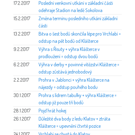
17.2.2017
Poslední venkovní utkání v základní části
odehraje Stadion na ledě Sokolova
15.2.2017
Změna termínu posledního utkání základní
části
13.2.2017
Bitva o šest bodů skončila lépe pro Vrchlabí =
odstup na pět bodů od Klášterce
9.2.2017
Výhra s Řisuty + výhra Klášterce v
prodloužení = odstup dvou bodů
6.2.2017
Výhra v derby + povinné vítězství Klášterce =
odstup zůstává jednobodový
2.2.2017
Prohra v Jablonci + výhra Klášterce na
nájezdy = odstup pouhého bodu
30.1.2017
Prohra s lídrem tabulky + výhra Klášterce =
odstup již pouze tří bodů
28.1.2017
Pojď hrát hokej
26.1.2017
Důležité dva body z ledu Klatov + ztráta
Klášterce = upevnění čtvrté pozice
24.1.2017
Vrchlabí se chystá do Klatov