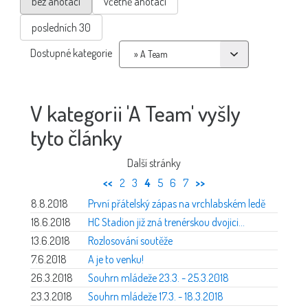
bez anotací
včetně anotací
posledních 30
Dostupné kategorie
V kategorii 'A Team' vyšly
tyto články
Další stránky
<<
2
3
4
5
6
7
>>
8.8.2018
První přátelský zápas na vrchlabském ledě
18.6.2018
HC Stadion již zná trenérskou dvojici...
13.6.2018
Rozlosování soutěže
7.6.2018
A je to venku!
26.3.2018
Souhrn mládeže 23.3. - 25.3.2018
23.3.2018
Souhrn mládeže 17.3. - 18.3.2018