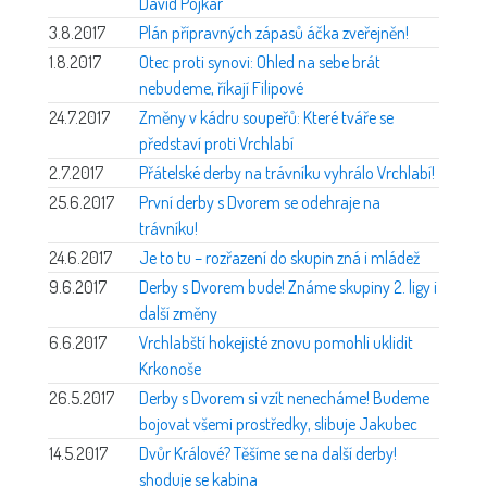
David Pojkar
3.8.2017
Plán přípravných zápasů áčka zveřejněn!
1.8.2017
Otec proti synovi: Ohled na sebe brát
nebudeme, říkají Filipové
24.7.2017
Změny v kádru soupeřů: Které tváře se
představí proti Vrchlabí
2.7.2017
Přátelské derby na trávníku vyhrálo Vrchlabí!
25.6.2017
První derby s Dvorem se odehraje na
trávníku!
24.6.2017
Je to tu – rozřazení do skupin zná i mládež
9.6.2017
Derby s Dvorem bude! Známe skupiny 2. ligy i
další změny
6.6.2017
Vrchlabští hokejisté znovu pomohli uklidit
Krkonoše
26.5.2017
Derby s Dvorem si vzít nenecháme! Budeme
bojovat všemi prostředky, slibuje Jakubec
14.5.2017
Dvůr Králové? Těšíme se na další derby!
shoduje se kabina